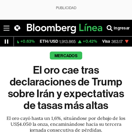
PUBLICIDAD
Ingresar
0.63%
ETH/USD
+0.42%
Visa
-1.97%
Merc
1,913.865
363.17
MERCADOS
El oro cae tras
declaraciones de Trump
sobre Irán y expectativas
de tasas más altas
El oro cayó hasta un 1,6%, situándose por debajo de los
US$4.050 la onza, encaminándose hacia su tercera
jornada consecutiva de pérdidas.