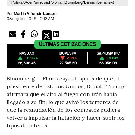
Polska SA, en Varsovia, Polonia.
(Bloomberg/Damian Lemanski)
Por
Martin Alfonsin Larsen
08 de julio, 2026 | 10:18 AM
ÚLTIMAS
COTIZACIONES
NASDAQ
IBOVESPA
S&P/BMV IPC
+0.99%
-1.71%
+0.84%
26,608.45
172,545.60
66,956.08
Bloomberg — El oro cayó después de que el
presidente de Estados Unidos, Donald Trump,
afirmara que el alto al fuego con Irán había
llegado a su fin, lo que avivó los temores de
que la reanudación de los combates pudiera
volver a impulsar la inflación y hacer subir los
tipos de interés.