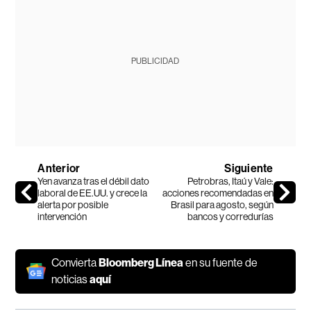
PUBLICIDAD
Anterior
Siguiente
Yen avanza tras el débil dato
Petrobras, Itaú y Vale:
laboral de EE.UU. y crece la
acciones recomendadas en
alerta por posible
Brasil para agosto, según
intervención
bancos y corredurías
Convierta
Bloomberg Línea
en su fuente de
noticias
aquí