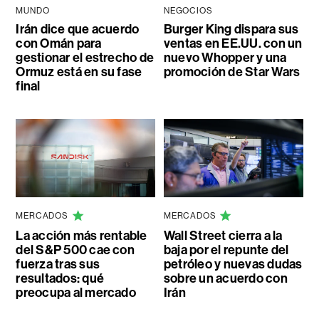
MUNDO
NEGOCIOS
Irán dice que acuerdo
Burger King dispara sus
con Omán para
ventas en EE.UU. con un
gestionar el estrecho de
nuevo Whopper y una
Ormuz está en su fase
promoción de Star Wars
final
MERCADOS
MERCADOS
La acción más rentable
Wall Street cierra a la
del S&P 500 cae con
baja por el repunte del
fuerza tras sus
petróleo y nuevas dudas
resultados: qué
sobre un acuerdo con
preocupa al mercado
Irán