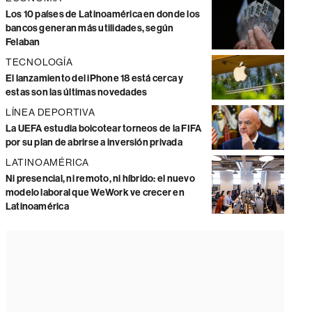
Los 10 países de Latinoamérica en donde los
bancos generan más utilidades, según
Felaban
TECNOLOGÍA
El lanzamiento del iPhone 18 está cerca y
estas son las últimas novedades
LÍNEA DEPORTIVA
La UEFA estudia boicotear torneos de la FIFA
por su plan de abrirse a inversión privada
LATINOAMÉRICA
Ni presencial, ni remoto, ni híbrido: el nuevo
modelo laboral que WeWork ve crecer en
Latinoamérica