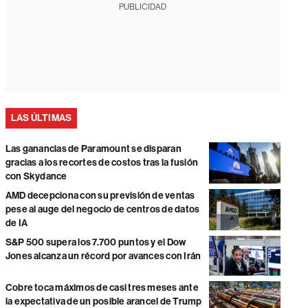
PUBLICIDAD
LAS ÚLTIMAS
Las ganancias de Paramount se disparan
gracias a los recortes de costos tras la fusión
con Skydance
AMD decepciona con su previsión de ventas
pese al auge del negocio de centros de datos
de IA
S&P 500 supera los 7.700 puntos y el Dow
Jones alcanza un récord por avances con Irán
Cobre toca máximos de casi tres meses ante
la expectativa de un posible arancel de Trump