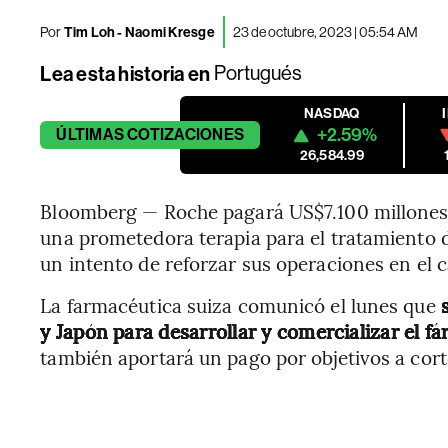
Por
Tim Loh - Naomi Kresge
23 de octubre, 2023 | 05:54 AM
Lea esta historia en
Portugués
NASDAQ
+2.59%
ÚLTIMAS
COTIZACIONES
26,584.99
Bloomberg — Roche pagará US$7.100 millones
una prometedora terapia para el tratamiento d
un intento de reforzar sus operaciones en el
La farmacéutica suiza comunicó el lunes que
y Japón para desarrollar y comercializar el
también aportará un pago por objetivos a cort