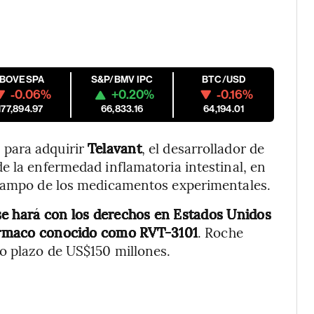
IBOVESPA
S&P/BMV IPC
BTC/USD
-0.06%
+0.20%
-0.16%
177,894.97
66,833.16
64,194.01
 para adquirir
Telavant
, el desarrollador de
e la enfermedad inflamatoria intestinal, en
 campo de los medicamentos experimentales.
se hará con los derechos en Estados Unidos
 fármaco conocido como RVT-3101
. Roche
o plazo de US$150 millones.