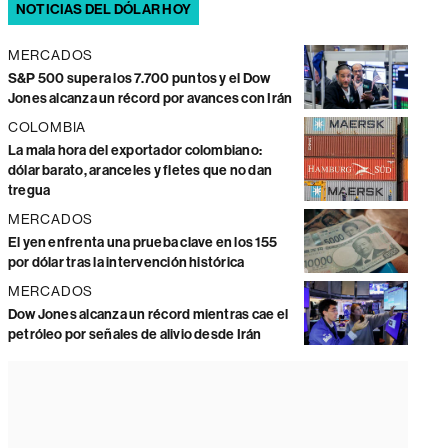
NOTICIAS DEL DÓLAR HOY
MERCADOS
S&P 500 supera los 7.700 puntos y el Dow
Jones alcanza un récord por avances con Irán
COLOMBIA
La mala hora del exportador colombiano:
dólar barato, aranceles y fletes que no dan
tregua
MERCADOS
El yen enfrenta una prueba clave en los 155
por dólar tras la intervención histórica
MERCADOS
Dow Jones alcanza un récord mientras cae el
petróleo por señales de alivio desde Irán