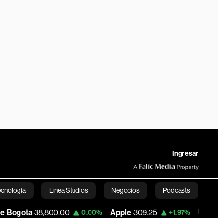
Ingresar
ecnología
Línea Studios
Negocios
Podcasts
,800.00
Apple
309.25
USD COP
3,195.99
0.00%
+1.97%
English