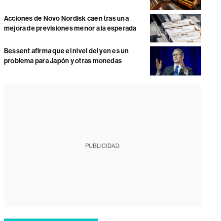
Acciones de Novo Nordisk caen tras una
mejora de previsiones menor a la esperada
Bessent afirma que el nivel del yen es un
problema para Japón y otras monedas
PUBLICIDAD