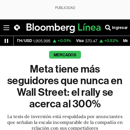
PUBLICIDAD
Ingresar
USD
+0.01%
Visa
+0.52%
MercadoLibre
1,905.995
370.47
1,8
MERCADOS
Meta tiene más
seguidores que nunca en
Wall Street: el rally se
acerca al 300%
La tesis de inversión está respaldada por anunciantes
que señalan la escala incomparable de la compañía en
relación con sus competidores