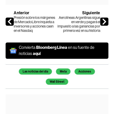
Anterior
Siguiente
Presión sobre los márgenes
Aerolíneas Argentinas sigue
de MercadoLibre inquieta a
en verde y pagará el
inversores y acciones caen
impuesto a las ganancias por
en el Nasdaq
primera vez en su historia
Convierta
Bloomberg Línea
en su fuente de
noticias
aquí
Temas de este artículo
Las noticias del día
Meta
Acciones
Wall Street