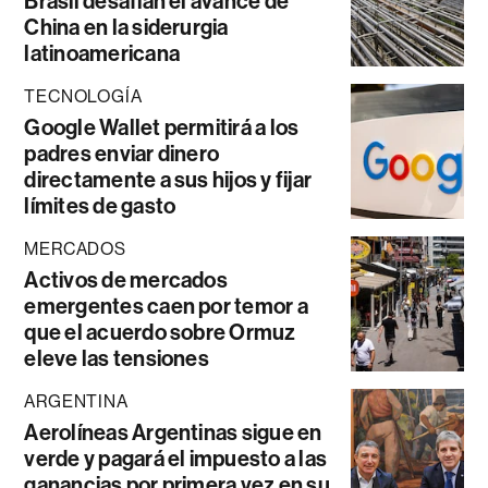
Brasil desafían el avance de
China en la siderurgia
latinoamericana
TECNOLOGÍA
Google Wallet permitirá a los
padres enviar dinero
directamente a sus hijos y fijar
límites de gasto
MERCADOS
Activos de mercados
emergentes caen por temor a
que el acuerdo sobre Ormuz
eleve las tensiones
ARGENTINA
Aerolíneas Argentinas sigue en
verde y pagará el impuesto a las
ganancias por primera vez en su