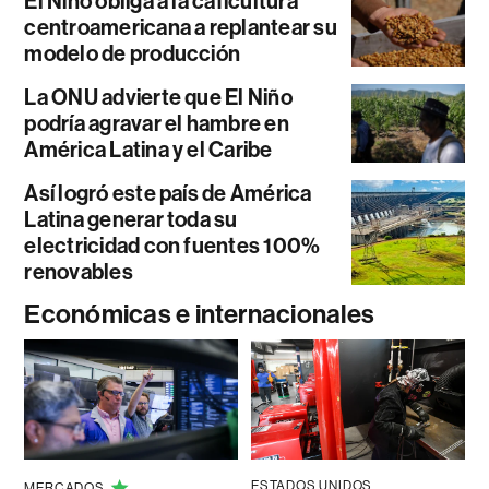
El Niño obliga a la caficultura
centroamericana a replantear su
modelo de producción
La ONU advierte que El Niño
podría agravar el hambre en
América Latina y el Caribe
Así logró este país de América
Latina generar toda su
electricidad con fuentes 100%
renovables
Económicas e internacionales
ESTADOS UNIDOS
MERCADOS