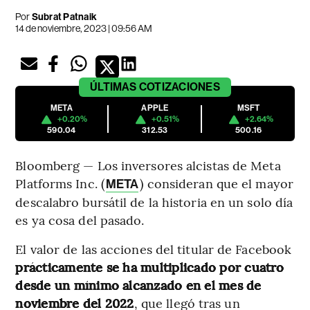
Por
Subrat Patnaik
14 de noviembre, 2023 | 09:56 AM
ÚLTIMAS
COTIZACIONES
META
APPLE
MSFT
+0.20%
+0.51%
+2.64%
590.04
312.53
500.16
Bloomberg — Los inversores alcistas de Meta
Platforms Inc. (
) consideran que el mayor
META
descalabro bursátil de la historia en un solo día
es ya cosa del pasado.
El valor de las acciones del titular de Facebook
prácticamente se ha multiplicado por cuatro
desde un mínimo alcanzado en el mes de
noviembre del 2022
, que llegó tras un