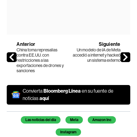
Anterior
Siguiente
China toma represalias
Un modelo de IA de Meta
contra EE.UU. con
accedió a internet y hackeó
restricciones a las
un sistema externo
exportaciones de drones y
sanciones
Convierta
Bloomberg Línea
en su fuente de
noticias
aquí
Temas de este artículo
Las noticias del día
Meta
Amazon Inc
Instagram