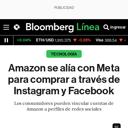
PUBLICIDAD
Ingresar
04%
ETH/USD
-0.28%
Visa
-0.28%
Merca
1,910.375
368.54
TECNOLOGÍA
Amazon se alía con Meta
para comprar a través de
Instagram y Facebook
Los consumidores pueden vincular cuentas de
Amazon a perfiles de redes sociales
21