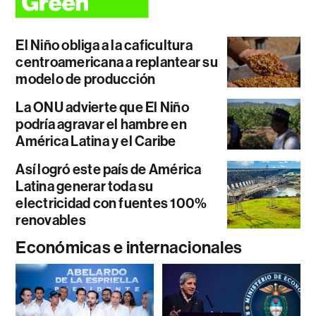
El Niño obliga a la caficultura
centroamericana a replantear su
modelo de producción
La ONU advierte que El Niño
podría agravar el hambre en
América Latina y el Caribe
Así logró este país de América
Latina generar toda su
electricidad con fuentes 100%
renovables
Económicas e internacionales