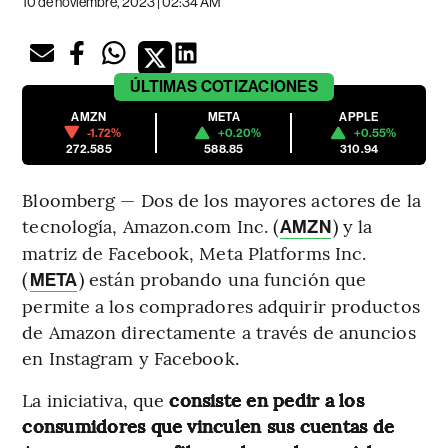
10 de noviembre, 2023 | 02:34 AM
ÚLTIMAS
COTIZACIONES
AMZN
META
APPLE
-1.72%
+0.20%
+0.55%
272.585
588.85
310.94
Bloomberg — Dos de los mayores actores de la
tecnología, Amazon.com Inc. (
) y la
AMZN
matriz de Facebook, Meta Platforms Inc.
(
) están probando una función que
META
permite a los compradores adquirir productos
de Amazon directamente a través de anuncios
en Instagram y Facebook.
La iniciativa, que
consiste en pedir a los
consumidores que vinculen sus cuentas de