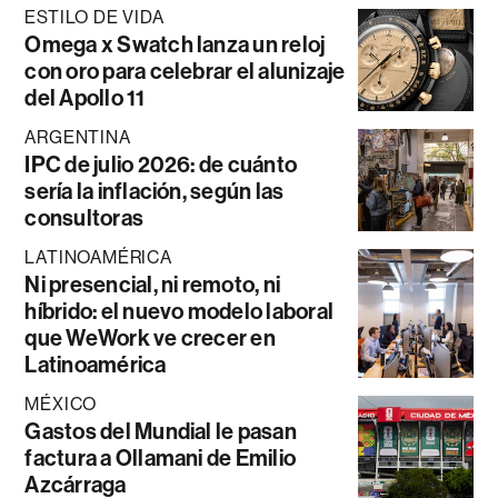
ESTILO DE VIDA
Omega x Swatch lanza un reloj
con oro para celebrar el alunizaje
del Apollo 11
ARGENTINA
IPC de julio 2026: de cuánto
sería la inflación, según las
consultoras
LATINOAMÉRICA
Ni presencial, ni remoto, ni
híbrido: el nuevo modelo laboral
que WeWork ve crecer en
Latinoamérica
MÉXICO
Gastos del Mundial le pasan
factura a Ollamani de Emilio
Azcárraga