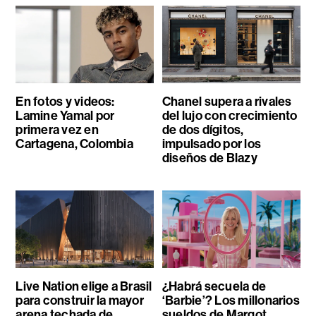
En fotos y videos:
Chanel supera a rivales
Lamine Yamal por
del lujo con crecimiento
primera vez en
de dos dígitos,
Cartagena, Colombia
impulsado por los
diseños de Blazy
Live Nation elige a Brasil
¿Habrá secuela de
para construir la mayor
‘Barbie’? Los millonarios
arena techada de
sueldos de Margot