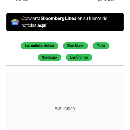
Convierta
Bloomberg Línea
en su fuente de
noticias
aquí
Temas de este artículo
Las noticias del día
Elon Musk
Tesla
Sindicato
Las Últimas
PUBLICIDAD