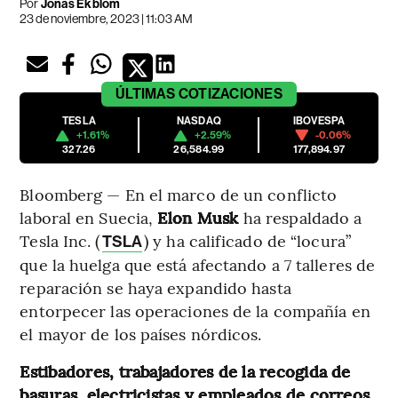
Por
Jonas Ekblom
23 de noviembre, 2023 | 11:03 AM
ÚLTIMAS
COTIZACIONES
TESLA
NASDAQ
IBOVESPA
+1.61%
+2.59%
-0.06%
327.26
26,584.99
177,894.97
Bloomberg — En el marco de un conflicto
laboral en Suecia,
Elon Musk
ha respaldado a
Tesla Inc. (
) y ha calificado de “locura”
TSLA
que la huelga que está afectando a 7 talleres de
reparación se haya expandido hasta
entorpecer las operaciones de la compañía en
el mayor de los países nórdicos.
Estibadores, trabajadores de la recogida de
basuras, electricistas y empleados de correos