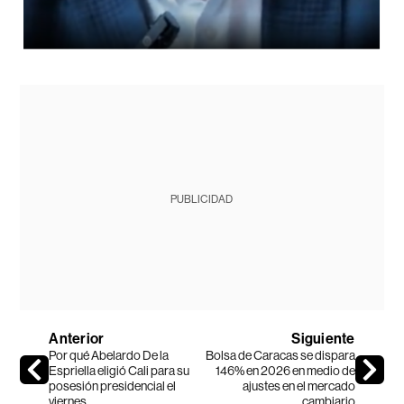
PUBLICIDAD
Anterior
Siguiente
Por qué Abelardo De la
Bolsa de Caracas se dispara
Espriella eligió Cali para su
146% en 2026 en medio de
posesión presidencial el
ajustes en el mercado
viernes
cambiario