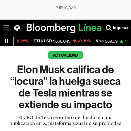
PUBLICIDAD
Ingresar
28%
ETH/USD
-0.39%
Visa
+1.07%
Merca
1,868.045
369.59
ACTUALIDAD
Elon Musk califica de
“locura” la huelga sueca
de Tesla mientras se
extiende su impacto
El CEO de Tesla se enteró del hecho en una
publicación en X, plataforma social de su propiedad