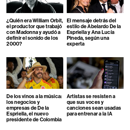
¿Quién era William Orbit,
El mensaje detrás del
el productor que trabajó
estilo de Abelardo De la
con Madonna y ayudó a
Espriella y Ana Lucía
definir el sonido de los
Pineda, según una
2000?
experta
De los vinos a la música:
Artistas se resisten a
los negocios y
que sus voces y
empresas de De la
canciones sean usadas
Espriella, el nuevo
para entrenar a la IA
presidente de Colombia