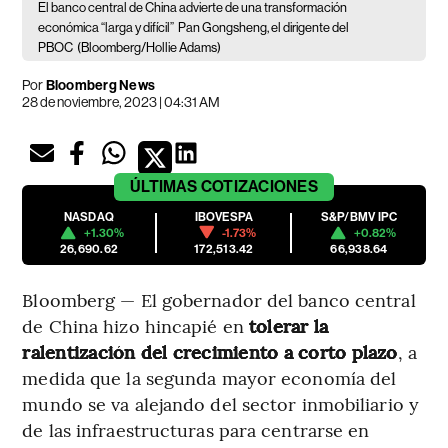
El banco central de China advierte de una transformación
económica “larga y difícil”
Pan Gongsheng, el dirigente del
PBOC
(Bloomberg/Hollie Adams)
Por
Bloomberg News
28 de noviembre, 2023 | 04:31 AM
ÚLTIMAS
COTIZACIONES
NASDAQ
IBOVESPA
S&P/BMV IPC
+1.30%
-1.73%
+0.82%
26,690.62
172,513.42
66,938.64
Bloomberg — El gobernador del banco central
de China hizo hincapié en
tolerar la
ralentización del crecimiento a corto plazo
, a
medida que la segunda mayor economía del
mundo se va alejando del sector inmobiliario y
de las infraestructuras para centrarse en