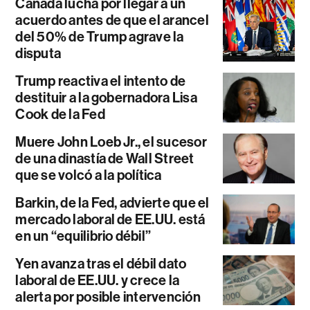
Canadá lucha por llegar a un
acuerdo antes de que el arancel
del 50% de Trump agrave la
disputa
Trump reactiva el intento de
destituir a la gobernadora Lisa
Cook de la Fed
Muere John Loeb Jr., el sucesor
de una dinastía de Wall Street
que se volcó a la política
Barkin, de la Fed, advierte que el
mercado laboral de EE.UU. está
en un “equilibrio débil”
Yen avanza tras el débil dato
laboral de EE.UU. y crece la
alerta por posible intervención