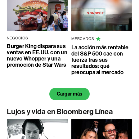
NEGOCIOS
MERCADOS
Burger King dispara sus
La acción más rentable
ventas en EE.UU. con un
del S&P 500 cae con
nuevo Whopper y una
fuerza tras sus
promoción de Star Wars
resultados: qué
preocupa al mercado
Cargar más
Lujos y vida en Bloomberg Línea