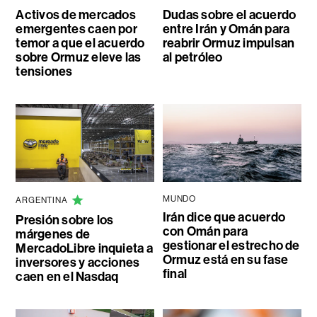
Activos de mercados
Dudas sobre el acuerdo
emergentes caen por
entre Irán y Omán para
temor a que el acuerdo
reabrir Ormuz impulsan
sobre Ormuz eleve las
al petróleo
tensiones
MUNDO
ARGENTINA
Irán dice que acuerdo
Presión sobre los
con Omán para
márgenes de
gestionar el estrecho de
MercadoLibre inquieta a
Ormuz está en su fase
inversores y acciones
final
caen en el Nasdaq