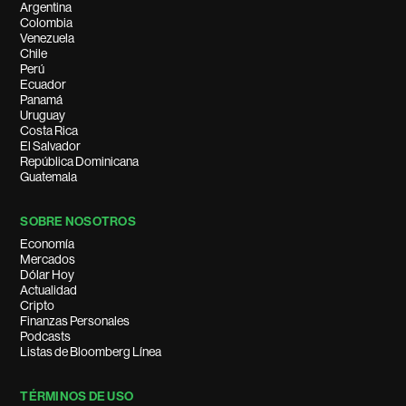
Argentina
Colombia
Venezuela
Chile
Perú
Ecuador
Panamá
Uruguay
Costa Rica
El Salvador
República Dominicana
Guatemala
SOBRE NOSOTROS
Economía
Mercados
Dólar Hoy
Actualidad
Cripto
Finanzas Personales
Podcasts
Listas de Bloomberg Línea
TÉRMINOS DE USO