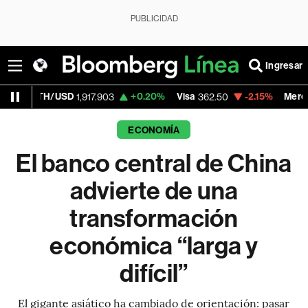
PUBLICIDAD
Ingresar
USD
+0.20%
Visa
-2.15%
MercadoLibre
1,917.903
362.50
1,82
ECONOMÍA
El banco central de China
advierte de una
transformación
económica “larga y
difícil”
El gigante asiático ha cambiado de orientación: pasar