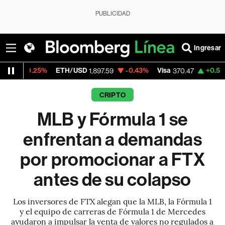
PUBLICIDAD
Ingresar
%
ETH/USD
-0.43%
Visa
+0.52%
MercadoL
1,897.59
370.47
CRIPTO
MLB y Fórmula 1 se
enfrentan a demandas
por promocionar a FTX
antes de su colapso
Los inversores de FTX alegan que la MLB, la Fórmula 1
y el equipo de carreras de Fórmula 1 de Mercedes
ayudaron a impulsar la venta de valores no regulados a