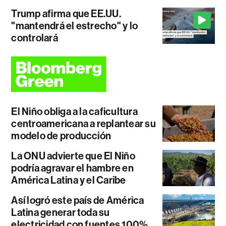
Trump afirma que EE.UU.
"mantendrá el estrecho" y lo
controlará
El Niño obliga a la caficultura
centroamericana a replantear su
modelo de producción
La ONU advierte que El Niño
podría agravar el hambre en
América Latina y el Caribe
Así logró este país de América
Latina generar toda su
electricidad con fuentes 100%