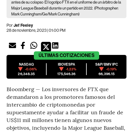
antes de su colapso
El logotipo FTX en el uniforme de un árbitro de la
Major League Baseball durante un partido en 2022.
(Photographer:
Mark Cunningham/Ge/Mark Cunningham)
Por
Jef Feeley
28 de noviembre, 2023 | 01:00 PM
ÚLTIMAS
COTIZACIONES
NASDAQ
IBOVESPA
S&P/BMV IPC
-0.06%
-1.23%
-0.19%
26,348.35
175,546.36
66,396.15
Bloomberg — Los inversores de FTX que
demandaron a los promotores famosos del
intercambio de criptomonedas por
supuestamente ayudar a facilitar un fraude de
US$11 mil millones tienen algunos nuevos
objetivos, incluyendo la Major League Baseball,