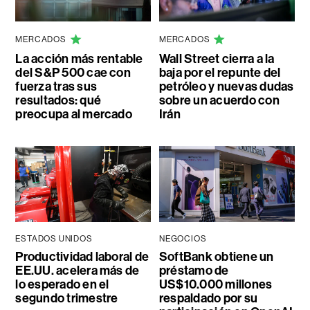
MERCADOS
MERCADOS
La acción más rentable
Wall Street cierra a la
del S&P 500 cae con
baja por el repunte del
fuerza tras sus
petróleo y nuevas dudas
resultados: qué
sobre un acuerdo con
preocupa al mercado
Irán
ESTADOS UNIDOS
NEGOCIOS
Productividad laboral de
SoftBank obtiene un
EE.UU. acelera más de
préstamo de
lo esperado en el
US$10.000 millones
segundo trimestre
respaldado por su