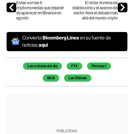
Estas son las 6
El dólar domina las
criptomonedas que dejarán
stablecoins y el avance del
de aparecer en Binance en
sector lleva el debate más
agosto
allá del mundo cripto
Convierta
Bloomberg Línea
en su fuente de
noticias
aquí
Temas de este artículo
Las noticias del día
FTX
Fórmula 1
MLB
Las Últimas
PUBLICIDAD