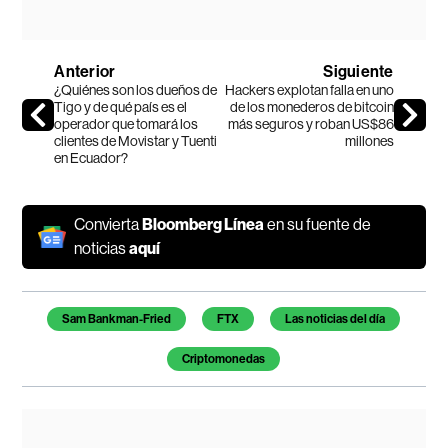
Anterior
Siguiente
¿Quiénes son los dueños de
Hackers explotan falla en uno
Tigo y de qué país es el
de los monederos de bitcoin
operador que tomará los
más seguros y roban US$86
clientes de Movistar y Tuenti
millones
en Ecuador?
Convierta
Bloomberg Línea
en su fuente de
noticias
aquí
Temas de este artículo
Sam Bankman-Fried
FTX
Las noticias del día
Criptomonedas