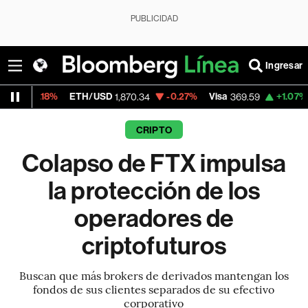
PUBLICIDAD
Ingresar
ETH/USD
-0.27%
Visa
+1.07%
MercadoLib
1,870.34
369.59
CRIPTO
Colapso de FTX impulsa
la protección de los
operadores de
criptofuturos
Buscan que más brokers de derivados mantengan los
fondos de sus clientes separados de su efectivo
corporativo