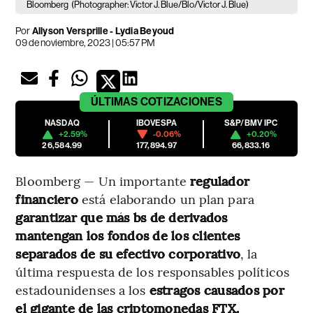
Bloomberg
(Photographer: Victor J. Blue/Blo/Victor J. Blue)
Por
Allyson Versprille - Lydia Beyoud
09 de noviembre, 2023 | 05:57 PM
ÚLTIMAS
COTIZACIONES
NASDAQ
IBOVESPA
S&P/BMV IPC
+2.59%
-0.06%
+0.20%
26,584.99
177,894.97
66,833.16
Bloomberg — Un importante
regulador
financiero
está elaborando un plan para
garantizar que más bs de derivados
mantengan los fondos de los clientes
separados de su efectivo corporativo
, la
última respuesta de los responsables políticos
estadounidenses a los
estragos causados por
el gigante de las criptomonedas FTX.