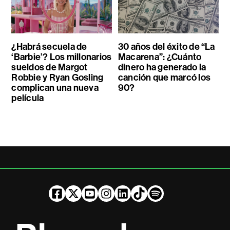
¿Habrá secuela de
30 años del éxito de “La
‘Barbie’? Los millonarios
Macarena”: ¿Cuánto
sueldos de Margot
dinero ha generado la
Robbie y Ryan Gosling
canción que marcó los
complican una nueva
90?
película