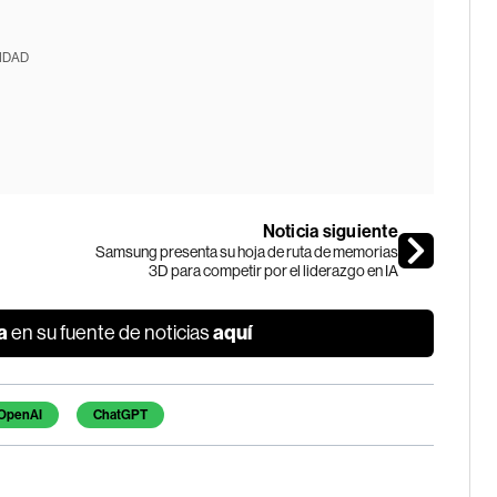
IDAD
Noticia siguiente
Samsung presenta su hoja de ruta de memorias
3D para competir por el liderazgo en IA
a
aquí
en su fuente de noticias
OpenAI
ChatGPT