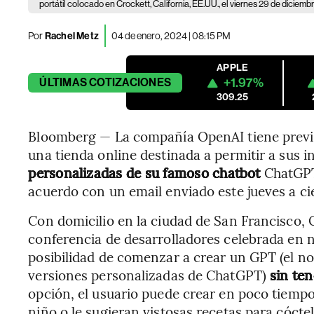
portátil colocado en Crockett, California, EE.UU., el viernes 29 de diciemb
Por
Rachel Metz
04 de enero, 2024 | 08:15 PM
APPLE
+1.97%
ÚLTIMAS
COTIZACIONES
309.25
Bloomberg — La compañía OpenAI tiene previs
una tienda online destinada a permitir a sus 
personalizadas de su famoso chatbot
ChatGPT,
acuerdo con un email enviado este jueves a ci
Con domicilio en la ciudad de San Francisco,
conferencia de desarrolladores celebrada en n
posibilidad de comenzar a crear un GPT (el n
versiones personalizadas de ChatGPT)
sin ten
opción, el usuario puede crear en poco tiemp
niño o le sugieran vistosas recetas para cóctel