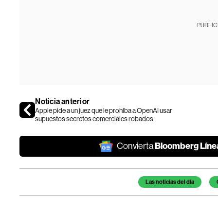
PUBLIC
Noticia anterior
Apple pide a un juez que le prohíba a OpenAI usar
supuestos secretos comerciales robados
Bloomberg Líne
Convierta
Temas de este artículo
Las noticias del día