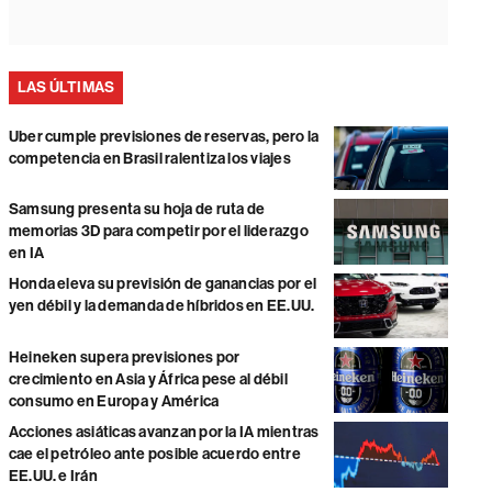
LAS ÚLTIMAS
Uber cumple previsiones de reservas, pero la
competencia en Brasil ralentiza los viajes
Samsung presenta su hoja de ruta de
memorias 3D para competir por el liderazgo
en IA
Honda eleva su previsión de ganancias por el
yen débil y la demanda de híbridos en EE.UU.
Heineken supera previsiones por
crecimiento en Asia y África pese al débil
consumo en Europa y América
Acciones asiáticas avanzan por la IA mientras
cae el petróleo ante posible acuerdo entre
EE.UU. e Irán