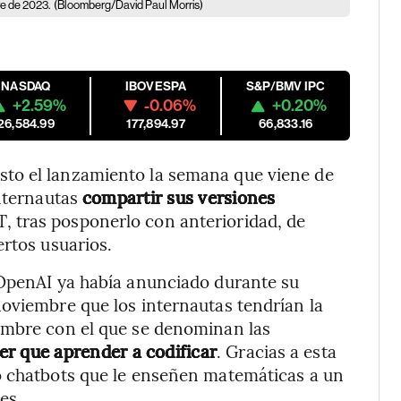
re de 2023.
(Bloomberg/David Paul Morris)
NASDAQ
IBOVESPA
S&P/BMV IPC
+2.59%
-0.06%
+0.20%
26,584.99
177,894.97
66,833.16
to el lanzamiento la semana que viene de
internautas
compartir sus versiones
 tras posponerlo con anterioridad, de
ertos usuarios.
 OpenAI ya había anunciado durante su
oviembre que los internautas tendrían la
ombre con el que se denominan las
er que aprender a codificar
. Gracias a esta
o chatbots que le enseñen matemáticas a un
es.