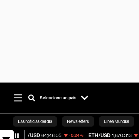
Seleccione un país
Las noticias del día
Newsletters
Línea Mundial
/USD
64,146.05
ETH/USD
1,870.313
Vis
-0.24%
-0.27%
Bloomberg 