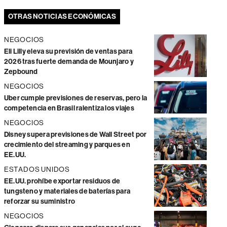
OTRAS NOTICIAS ECONÓMICAS
NEGOCIOS
Eli Lilly eleva su previsión de ventas para
2026 tras fuerte demanda de Mounjaro y
Zepbound
NEGOCIOS
Uber cumple previsiones de reservas, pero la
competencia en Brasil ralentiza los viajes
NEGOCIOS
Disney supera previsiones de Wall Street por
crecimiento del streaming y parques en
EE.UU.
ESTADOS UNIDOS
EE.UU. prohíbe exportar residuos de
tungsteno y materiales de baterías para
reforzar su suministro
NEGOCIOS