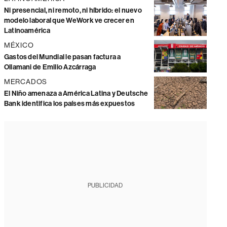
Ni presencial, ni remoto, ni híbrido: el nuevo
modelo laboral que WeWork ve crecer en
Latinoamérica
MÉXICO
Gastos del Mundial le pasan factura a
Ollamani de Emilio Azcárraga
MERCADOS
El Niño amenaza a América Latina y Deutsche
Bank identifica los países más expuestos
PUBLICIDAD