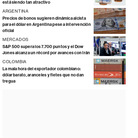
está siendo tan atractivo
ARGENTINA
Precios de bonos sugieren dinámica alcista
para el dólar en Argentina pese a intervención
oficial
MERCADOS
S&P 500 supera los 7.700 puntos y el Dow
Jones alcanza un récord por avances con Irán
COLOMBIA
La mala hora del exportador colombiano:
dólar barato, aranceles y fletes que no dan
tregua