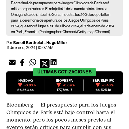
Recta final de presupuesto para Juegos Olímpicos de París será
crítica: organizadores
El reloj oficial de la cuenta atrás olímpica
Omega, situado junto al río Sena, muestra los 200 días que faltan
para la ceremonia de apertura de los Juegos Olímpicos de París
2024, que tendrá lugar el 26 de julio de 2024, el 8 de enero de 2024
en París, Francia.
(Photographer: Chesnot/Getty Imag/Chesnot)
Por
Benoit Berthelot - Hugo Miller
11 de enero, 2024 | 10:07 AM
ÚLTIMAS
COTIZACIONES
NASDAQ
IBOVESPA
S&P/BMV IPC
-0.83%
-0.09%
-0.46%
26,363.44
177,726.17
66,525.18
Bloomberg — El presupuesto para los Juegos
Olímpicos de París está bajo control hasta el
momento, pero los pocos meses previos al
evento serán críticos para cumplir con sus