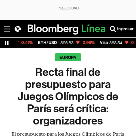
PUBLICIDAD
Ingresar
.41%
ETH/USD
-0.99%
Visa
-0.28%
Merca
1,896.83
368.54
EUROPA
Recta final de
presupuesto para
Juegos Olímpicos de
París será crítica:
organizadores
El presupuesto para los Juegos Olímpicos de París