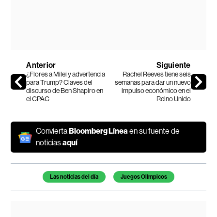
Anterior
Siguiente
¿Flores a Milei y advertencia
Rachel Reeves tiene seis
para Trump? Claves del
semanas para dar un nuevo
discurso de Ben Shapiro en
impulso económico en el
el CPAC
Reino Unido
Convierta
Bloomberg Línea
en su fuente de
noticias
aquí
Temas de este artículo
Las noticias del día
Juegos Olímpicos