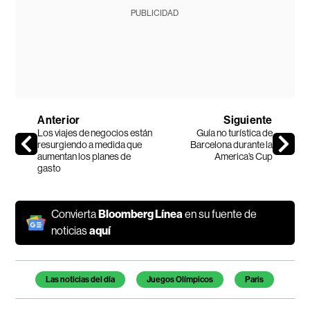
PUBLICIDAD
Anterior
Siguiente
Los viajes de negocios están
Guía no turística de
resurgiendo a medida que
Barcelona durante la
aumentan los planes de
America’s Cup
gasto
Convierta
Bloomberg Línea
en su fuente de
noticias
aquí
Temas de este artículo
Las noticias del día
Juegos Olímpicos
Paris