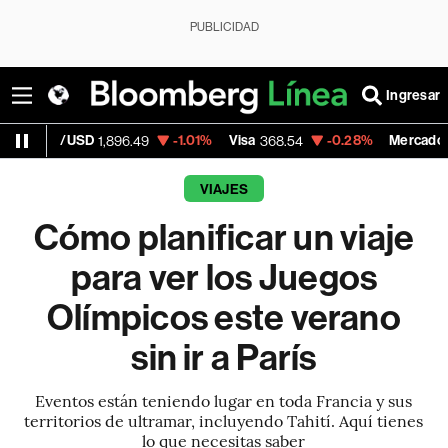
PUBLICIDAD
Ingresar
-1.01%
Visa
-0.28%
MercadoLibre
1,896.49
368.54
1,924.95
VIAJES
Cómo planificar un viaje
para ver los Juegos
Olímpicos este verano
sin ir a París
Eventos están teniendo lugar en toda Francia y sus
territorios de ultramar, incluyendo Tahití. Aquí tienes
lo que necesitas saber