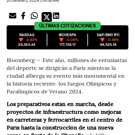
20 de enero, 2024 | 09:38 AM
ÚLTIMAS
COTIZACIONES
NASDAQ
IBOVESPA
S&P/BMV IPC
-0.83%
-0.09%
-0.46%
26,363.44
177,726.17
66,525.18
Bloomberg — Este año, millones de entusiastas
del deporte se dirigirán a París mientras la
ciudad alberga su evento más monumental en
la historia reciente: los Juegos Olímpicos y
Paralímpicos de Verano 2024.
Los preparativos están en marcha, desde
proyectos de infraestructura como mejoras
en carreteras y ferrocarriles en el centro de
París hasta la construcción de una nueva