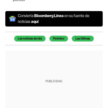
Convierta
Bloomberg Línea
en su fuente de
noticias
aquí
Temas de este artículo
Las noticias del día
Petróleo
Las Últimas
PUBLICIDAD