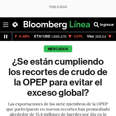
PUBLICIDAD
Ingresar
.48%
ETH/USD
-1.01%
Visa
-0.28%
Merca
1,896.478
368.54
MERCADOS
¿Se están cumpliendo
los recortes de crudo de
la OPEP para evitar el
exceso global?
Las exportaciones de los siete miembros de la OPEP
que participaron en nuevos recortes han promediado
alrededor de 15,4 millones de barriles por día en lo