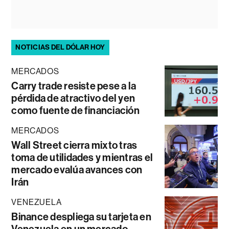
NOTICIAS DEL DÓLAR HOY
MERCADOS
Carry trade resiste pese a la
pérdida de atractivo del yen
como fuente de financiación
MERCADOS
Wall Street cierra mixto tras
toma de utilidades y mientras el
mercado evalúa avances con
Irán
VENEZUELA
Binance despliega su tarjeta en
Venezuela en un mercado