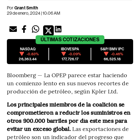
Por
Grant Smith
29 de enero, 2024 | 10:06 AM
ÚLTIMAS
COTIZACIONES
NASDAQ
IBOVESPA
S&P/BMV IPC
-0.83%
-0.09%
-0.46%
26,363.44
177,726.17
66,525.18
Bloomberg — La OPEP parece estar haciendo
un comienzo lento en sus nuevos recortes de
producción de petróleo, según Kpler Ltd.
Los principales miembros de la coalición se
comprometieron a reducir los suministros en
otros 900.000 barriles por día este mes para
evitar un exceso global.
Las exportaciones de
petróleo son un indicador del progreso que