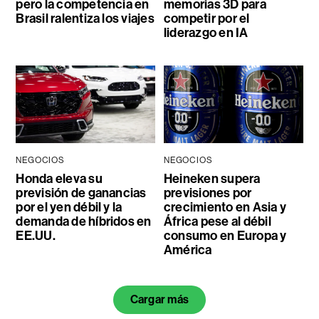
pero la competencia en
memorias 3D para
Brasil ralentiza los viajes
competir por el
liderazgo en IA
NEGOCIOS
NEGOCIOS
Honda eleva su
Heineken supera
previsión de ganancias
previsiones por
por el yen débil y la
crecimiento en Asia y
demanda de híbridos en
África pese al débil
EE.UU.
consumo en Europa y
América
Cargar más