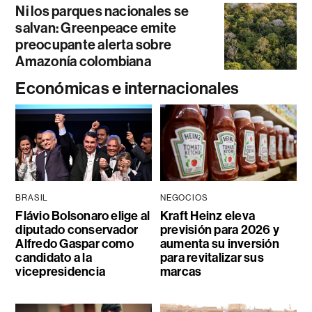
Ni los parques nacionales se
salvan: Greenpeace emite
preocupante alerta sobre
Amazonía colombiana
Económicas e internacionales
BRASIL
NEGOCIOS
Flávio Bolsonaro elige al
Kraft Heinz eleva
diputado conservador
previsión para 2026 y
Alfredo Gaspar como
aumenta su inversión
candidato a la
para revitalizar sus
vicepresidencia
marcas