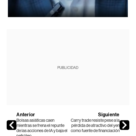
PUBLICIDAD
Anterior
Siguiente
Bolsas asiáticas caen
Carry trade resiste pese a la
mientras se frena el repunte
pérdida de atractivo del yen
de las acciones de IA y baja el
como fuente de financiación
petróleo