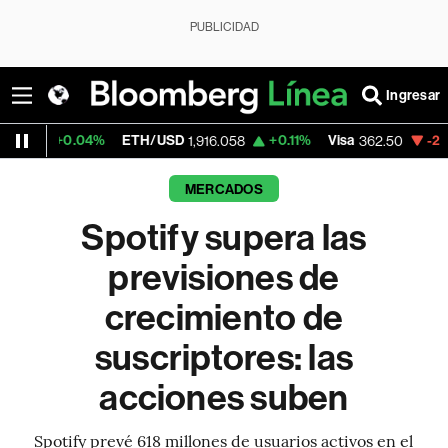
PUBLICIDAD
Ingresar
4%
ETH/USD
+0.11%
Visa
-2.15%
Mercado
1,916.058
362.50
MERCADOS
Spotify supera las
previsiones de
crecimiento de
suscriptores: las
acciones suben
Spotify prevé 618 millones de usuarios activos en el