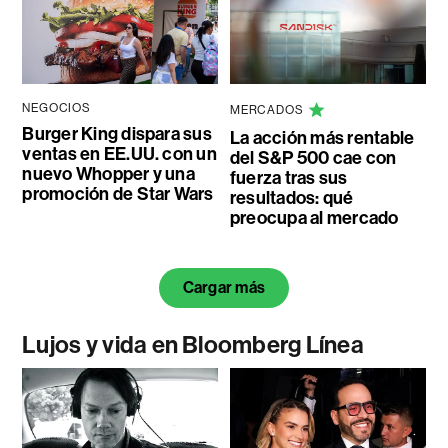
NEGOCIOS
MERCADOS
Burger King dispara sus
La acción más rentable
ventas en EE.UU. con un
del S&P 500 cae con
nuevo Whopper y una
fuerza tras sus
promoción de Star Wars
resultados: qué
preocupa al mercado
Cargar más
Lujos y vida en Bloomberg Línea