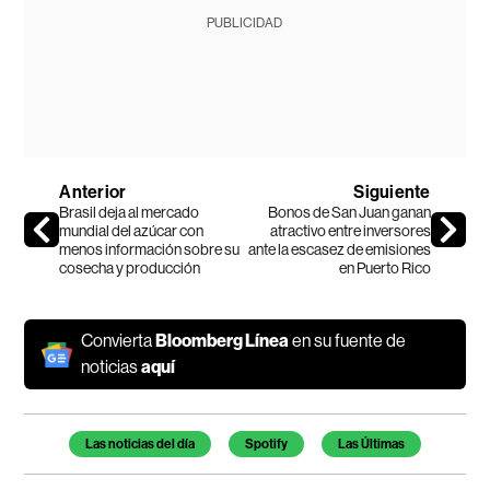
PUBLICIDAD
Anterior
Siguiente
Brasil deja al mercado
Bonos de San Juan ganan
mundial del azúcar con
atractivo entre inversores
menos información sobre su
ante la escasez de emisiones
cosecha y producción
en Puerto Rico
Convierta
Bloomberg Línea
en su fuente de
noticias
aquí
Temas de este artículo
Las noticias del día
Spotify
Las Últimas