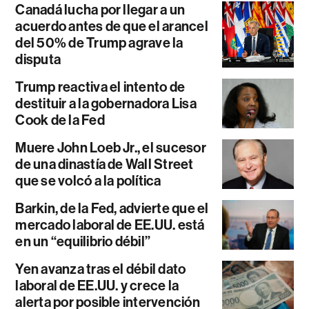
Canadá lucha por llegar a un
acuerdo antes de que el arancel
del 50% de Trump agrave la
disputa
Trump reactiva el intento de
destituir a la gobernadora Lisa
Cook de la Fed
Muere John Loeb Jr., el sucesor
de una dinastía de Wall Street
que se volcó a la política
Barkin, de la Fed, advierte que el
mercado laboral de EE.UU. está
en un “equilibrio débil”
Yen avanza tras el débil dato
laboral de EE.UU. y crece la
alerta por posible intervención