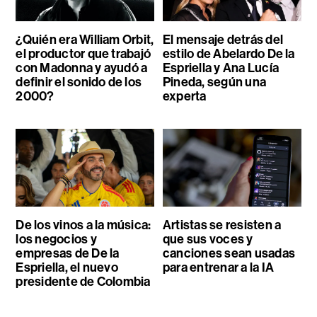
¿Quién era William Orbit,
El mensaje detrás del
el productor que trabajó
estilo de Abelardo De la
con Madonna y ayudó a
Espriella y Ana Lucía
definir el sonido de los
Pineda, según una
2000?
experta
De los vinos a la música:
Artistas se resisten a
los negocios y
que sus voces y
empresas de De la
canciones sean usadas
Espriella, el nuevo
para entrenar a la IA
presidente de Colombia