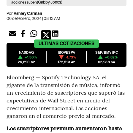
(Gabby Jones)
acciones suben
Por
Ashley Carman
06 de febrero, 2024 | 08:13 AM
ÚLTIMAS
COTIZACIONES
NASDAQ
IBOVESPA
S&P/BMV IPC
+1.30%
-1.73%
+0.82%
26,690.62
172,513.42
66,938.64
Bloomberg — Spotify Technology SA, el
gigante de la transmisión de música, informó
un crecimiento de suscriptores que superó las
expectativas de Wall Street en medio del
crecimiento internacional. Las acciones
ganaron en el comercio previo al mercado.
Los suscriptores premium aumentaron hasta