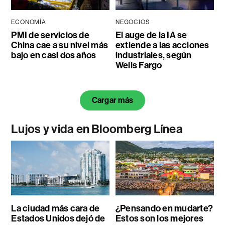
ECONOMÍA
NEGOCIOS
PMI de servicios de
El auge de la IA se
China cae a su nivel más
extiende a las acciones
bajo en casi dos años
industriales, según
Wells Fargo
Cargar más
Lujos y vida en Bloomberg Línea
La ciudad más cara de
¿Pensando en mudarte?
Estados Unidos dejó de
Estos son los mejores