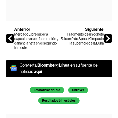
Anterior
Siguiente
MercadoLibre supera
Fragmento de un cohete
expectativas de facturación y
Falcon 9 de SpaceX impacta
ganancia neta en el segundo
la superficie de la Luna
trimestre
Convierta
Bloomberg Línea
en su fuente de
noticias
aquí
Temas de este artículo
Las noticias del día
Unilever
Resultados trimestrales