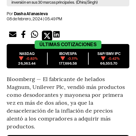
inversión en sus 30 marcas principales.
(Dhiraj Singh)
Por
Dasha Afanasieva
08 de febrero, 2024 | 05:49 PM
ÚLTIMAS
COTIZACIONES
NASDAQ
IBOVESPA
S&P/BMV IPC
-0.83%
-0.11%
-0.42%
26,363.44
177,696.58
66,555.70
Bloomberg — El fabricante de helados
Magnum, Unilever Plc, vendió más productos
como desodorantes y mayonesa por primera
vez en más de dos años, ya que la
desaceleración de la inflación de precios
alentó a los compradores a adquirir más
productos.