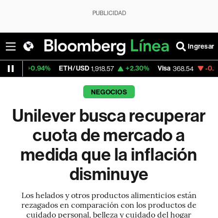
PUBLICIDAD
Ingresar
%
ETH/USD
+2.30%
Visa
-0.28%
MercadoL
1,918.57
368.54
NEGOCIOS
Unilever busca recuperar
cuota de mercado a
medida que la inflación
disminuye
Los helados y otros productos alimenticios están
rezagados en comparación con los productos de
cuidado personal, belleza y cuidado del hogar