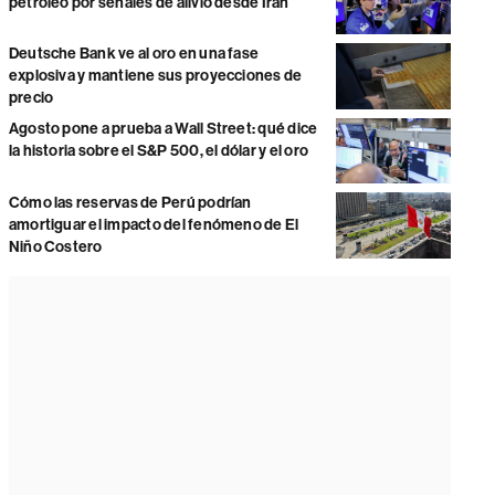
petróleo por señales de alivio desde Irán
Deutsche Bank ve al oro en una fase
explosiva y mantiene sus proyecciones de
precio
Agosto pone a prueba a Wall Street: qué dice
la historia sobre el S&P 500, el dólar y el oro
Cómo las reservas de Perú podrían
amortiguar el impacto del fenómeno de El
Niño Costero