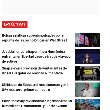
LAS ÚLTIMAS
Bolsas asiáticas suben impulsadas por el
repunte de las tecnológicas en Wall Street
Justicia hondureña permite a Hernández
enfrentar en libertad caso de fraude y lavado
de activos
Snap eleva la previsión de ventas antes de
lanzar sus gafas de realidad aumentada
Utilidades de Ecopetrol reaccionaron: ganó
81% más en el primer semestre
Palantir eleva previsiones de ingresos tras un
trimestre “extraordinario” y fuerte avance