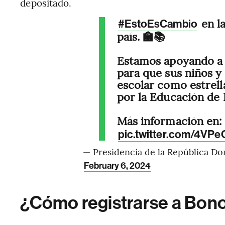
depositado.
en l
#EstoEsCambio
país. 🏫📚
Estamos apoyando a l
para que sus niños y
escolar como estrella
por la Educación de 
Más información en
pic.twitter.com/4V
— Presidencia de la República D
February 6, 2024
¿Cómo registrarse a Bono