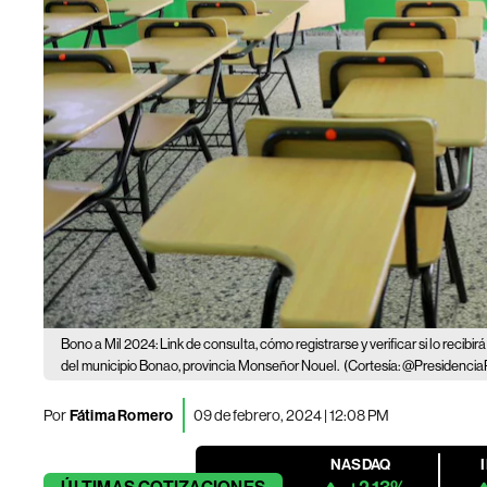
Bono a Mil 2024: Link de consulta, cómo registrarse y verificar si lo recibirá
del municipio Bonao, provincia Monseñor Nouel.
(Cortesía: @Presidenci
Por
Fátima Romero
09 de febrero, 2024 | 12:08 PM
NASDAQ