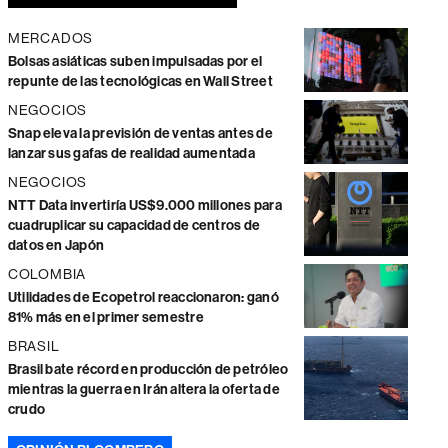
MERCADOS
Bolsas asiáticas suben impulsadas por el
repunte de las tecnológicas en Wall Street
NEGOCIOS
Snap eleva la previsión de ventas antes de
lanzar sus gafas de realidad aumentada
NEGOCIOS
NTT Data invertiría US$9.000 millones para
cuadruplicar su capacidad de centros de
datos en Japón
COLOMBIA
Utilidades de Ecopetrol reaccionaron: ganó
81% más en el primer semestre
BRASIL
Brasil bate récord en producción de petróleo
mientras la guerra en Irán altera la oferta de
crudo