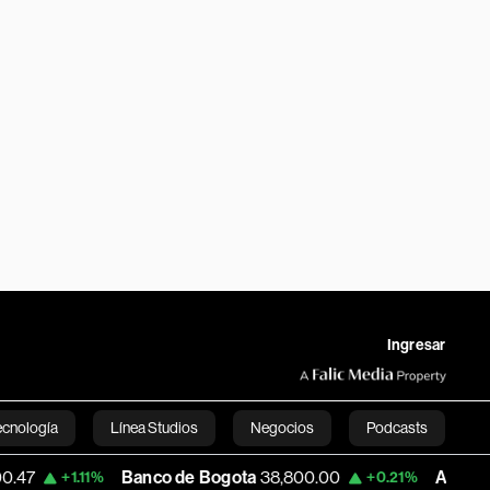
Ingresar
ecnología
Línea Studios
Negocios
Podcasts
Banco de Bogota
38,800.00
Apple
303.27
1.11%
+0.21%
English