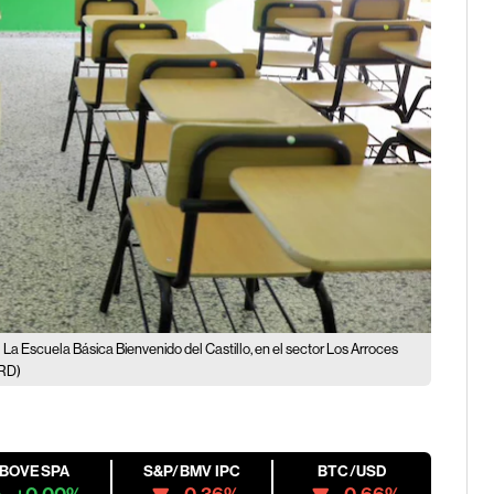
La Escuela Básica Bienvenido del Castillo, en el sector Los Arroces
aRD)
IBOVESPA
S&P/BMV IPC
BTC/USD