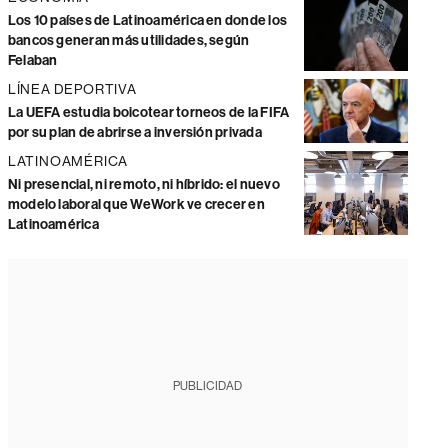
Los 10 países de Latinoamérica en donde los
bancos generan más utilidades, según
Felaban
LÍNEA DEPORTIVA
La UEFA estudia boicotear torneos de la FIFA
por su plan de abrirse a inversión privada
LATINOAMÉRICA
Ni presencial, ni remoto, ni híbrido: el nuevo
modelo laboral que WeWork ve crecer en
Latinoamérica
PUBLICIDAD