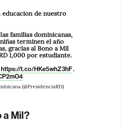
a educación de nuestro
as familias dominicanas,
 niñas terminen el año
s, gracias al Bono a Mil
RD 1,000 por estudiante.
:
.
https://t.co/HKe5whZ3hF
PeCP2mO4
ominicana (@PresidenciaRD)
 a Mil?