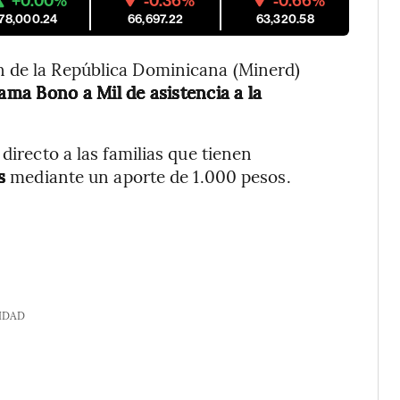
+0.00%
-0.36%
-0.66%
178,000.24
66,697.22
63,320.58
n de la República Dominicana (Minerd)
ama Bono a Mil de asistencia a la
directo a las familias que tienen
s
mediante un aporte de 1.000 pesos.
IDAD