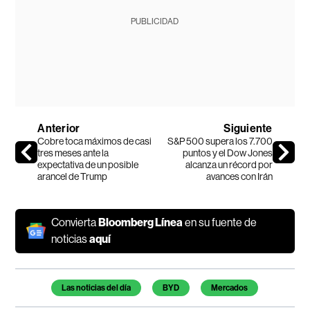
PUBLICIDAD
Anterior
Siguiente
Cobre toca máximos de casi
S&P 500 supera los 7.700
tres meses ante la
puntos y el Dow Jones
expectativa de un posible
alcanza un récord por
arancel de Trump
avances con Irán
Convierta
Bloomberg Línea
en su fuente de
noticias
aquí
Temas de este artículo
Las noticias del día
BYD
Mercados