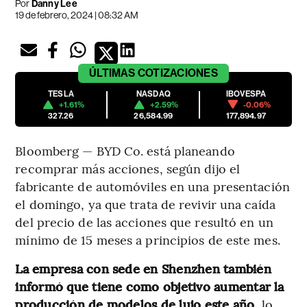
Por
Danny Lee
19 de febrero, 2024 | 08:32 AM
ÚLTIMAS
COTIZACIONES
TESLA
NASDAQ
IBOVESPA
+1.61%
+2.59%
-0.06%
327.26
26,584.99
177,894.97
Bloomberg — BYD Co. está planeando
recomprar más acciones, según dijo el
fabricante de automóviles en una presentación
el domingo, ya que trata de revivir una caída
del precio de las acciones que resultó en un
mínimo de 15 meses a principios de este mes.
La empresa con sede en Shenzhen también
informó que tiene como objetivo aumentar la
producción de modelos de lujo este año,
lo