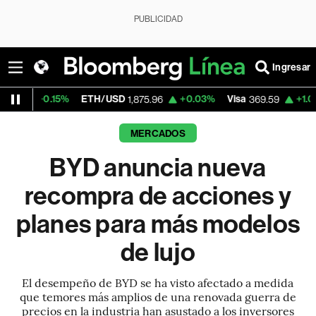
PUBLICIDAD
Ingresar
5%
ETH/USD
+0.03%
Visa
+1.07%
Mercad
1,875.96
369.59
MERCADOS
BYD anuncia nueva
recompra de acciones y
planes para más modelos
de lujo
El desempeño de BYD se ha visto afectado a medida
que temores más amplios de una renovada guerra de
precios en la industria han asustado a los inversores