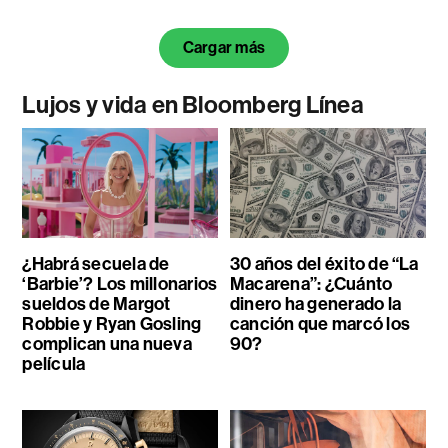
Cargar más
Lujos y vida en Bloomberg Línea
¿Habrá secuela de
30 años del éxito de “La
‘Barbie’? Los millonarios
Macarena”: ¿Cuánto
sueldos de Margot
dinero ha generado la
Robbie y Ryan Gosling
canción que marcó los
complican una nueva
90?
película