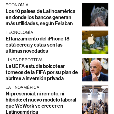
ECONOMÍA
Los 10 países de Latinoamérica
en donde los bancos generan
más utilidades, según Felaban
TECNOLOGÍA
El lanzamiento del iPhone 18
está cerca y estas son las
últimas novedades
LÍNEA DEPORTIVA
La UEFA estudia boicotear
torneos de la FIFA por su plan de
abrirse a inversión privada
LATINOAMÉRICA
Ni presencial, ni remoto, ni
híbrido: el nuevo modelo laboral
que WeWork ve crecer en
Latinoamérica