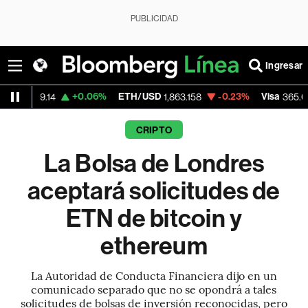
PUBLICIDAD
Ingresar
+0.06%
ETH/USD
-0.23%
Visa
-0.13%
14
1,863.158
365.67
CRIPTO
La Bolsa de Londres
aceptará solicitudes de
ETN de bitcoin y
ethereum
La Autoridad de Conducta Financiera dijo en un
comunicado separado que no se opondrá a tales
solicitudes de bolsas de inversión reconocidas, pero