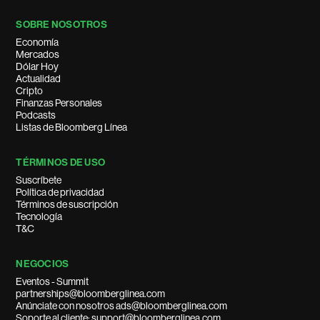
SOBRE NOSOTROS
Economía
Mercados
Dólar Hoy
Actualidad
Cripto
Finanzas Personales
Podcasts
Listas de Bloomberg Línea
TÉRMINOS DE USO
Suscríbete
Política de privacidad
Términos de suscripción
Tecnología
T&C
NEGOCIOS
Eventos - Summit
partnerships@bloomberglinea.com
Anúnciate con nosotros ads@bloomberglinea.com
Soporte al cliente: support@bloomberglinea.com