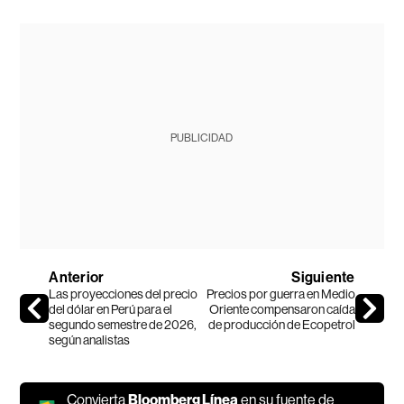
PUBLICIDAD
Anterior
Siguiente
Las proyecciones del precio
Precios por guerra en Medio
del dólar en Perú para el
Oriente compensaron caída
segundo semestre de 2026,
de producción de Ecopetrol
según analistas
Convierta
Bloomberg Línea
en su fuente de