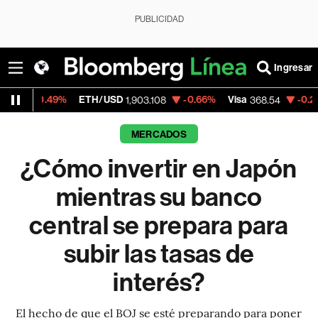
PUBLICIDAD
Ingresar
%
ETH/USD
-0.66%
Visa
-0.28%
Mercado
1,903.108
368.54
MERCADOS
¿Cómo invertir en Japón
mientras su banco
central se prepara para
subir las tasas de
interés?
El hecho de que el BOJ se esté preparando para poner