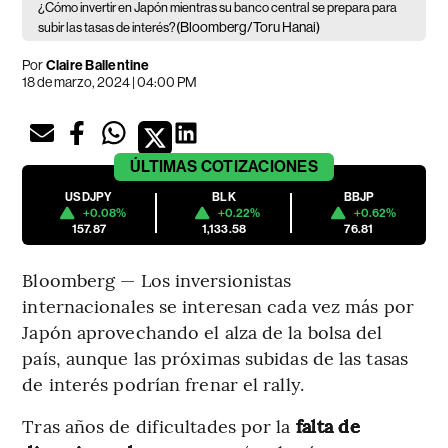
¿Cómo invertir en Japón mientras su banco central se prepara para
(Bloomberg/Toru Hanai)
subir las tasas de interés?
Por
Claire Ballentine
18 de marzo, 2024 | 04:00 PM
ÚLTIMAS
COTIZACIONES
USDJPY
BLK
BBJP
+0.08%
+0.22%
+0.62%
157.87
1,133.58
76.81
Bloomberg — Los inversionistas
internacionales se interesan cada vez más por
Japón aprovechando el alza de la bolsa del
país, aunque las próximas subidas de las tasas
de interés podrían frenar el rally.
Tras años de dificultades por la
falta de