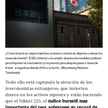
¿Cómo invertir en Japón mientras su banco central se dispone a elevar las
tasas de interés?
El BOJ intentó una amplio abanico de medidas políticas
para impulsar el crecimiento y los precios para despés pasar a tasas de
intere´s negativas desde 2016 a la fecha.
(Bloomberg/Kentaro
Takahashi)
Todo ello está captando la atención de los
inversionistas extranjeros, que invierten
dinero en los activos nipones y están haciendo
que el Nikkei 225, el
índice bursátil más
importante del país, sobrepase su récord de