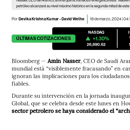
Nasser, CEO de Aramco, afrima que la transición energética está "visibl
petróleo alcanzará su nivel máximo histórico en la segunda mitad de este
Por
Devika Krishna Kumar - David Wethe
18 de marzo, 2024 | 04
NASDAQ
+1.30%
ÚLTIMAS
COTIZACIONES
26,690.62
Bloomberg —
Amin Nasser
, CEO de Saudi Ara
mundial está “visiblemente fracasando” en cas
ignoran las implicaciones para los ciudadano
fiables.
Durante su intervención en la jornada inaug
Global, que se celebra desde este lunes en Ho
sector petrolero se haya considerado el “ar