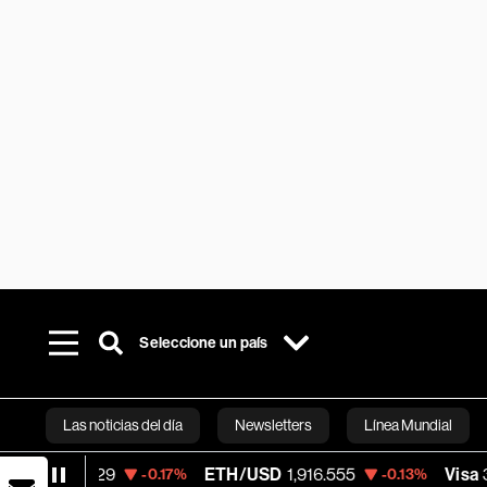
Seleccione un país
Las noticias del día
Newsletters
Línea Mundial
ETH/USD
1,916.555
Visa
362.50
-0.17%
-0.13%
-2.15%
Bloomberg 