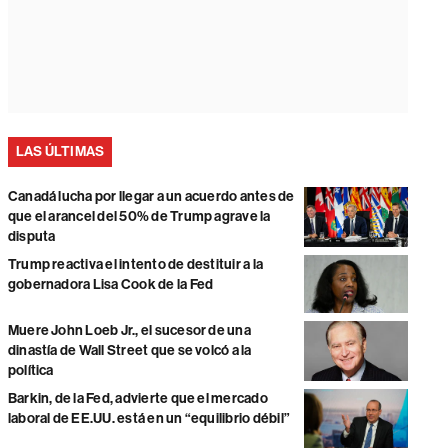
LAS ÚLTIMAS
Canadá lucha por llegar a un acuerdo antes de
que el arancel del 50% de Trump agrave la
disputa
Trump reactiva el intento de destituir a la
gobernadora Lisa Cook de la Fed
Muere John Loeb Jr., el sucesor de una
dinastía de Wall Street que se volcó a la
política
Barkin, de la Fed, advierte que el mercado
laboral de EE.UU. está en un “equilibrio débil”