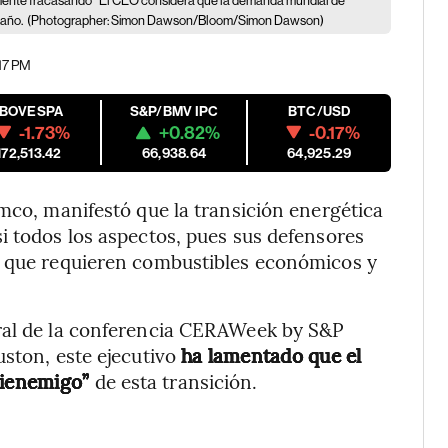
emente fracasando"
El CEO considera que la demanda mundial de
 año.
(Photographer: Simon Dawson/Bloom/Simon Dawson)
:17 PM
IBOVESPA
S&P/BMV IPC
BTC/USD
-1.73%
+0.82%
-0.17%
172,513.42
66,938.64
64,925.29
mco, manifestó que la transición energética
i todos los aspectos, pues sus defensores
s que requieren combustibles económicos y
ural de la conferencia CERAWeek by S&P
uston, este ejecutivo
ha lamentado que el
chienemigo”
de esta transición.