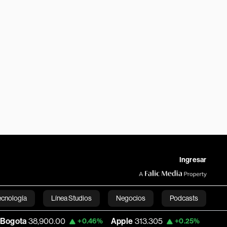
Ingresar
ecnología
Línea Studios
Negocios
Podcasts
00
Apple
313.305
USD COP
3,159.60
+0.46%
+0.25%
English