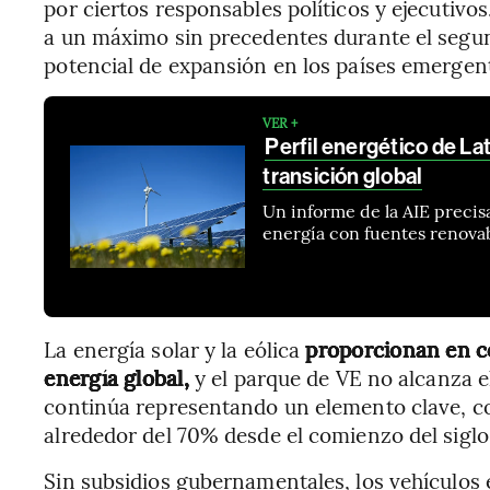
por ciertos responsables políticos y ejecutivos
a un máximo sin precedentes durante el segu
potencial de expansión en los países emergen
VER +
Perfil energético de Lat
transición global
Un informe de la AIE precis
energía con fuentes renova
La energía solar y la eólica
proporcionan en c
energía global,
y el parque de VE no alcanza e
continúa representando un elemento clave, c
alrededor del 70% desde el comienzo del siglo
Sin subsidios gubernamentales, los vehículos