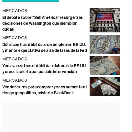
MERCADOS
El debate sobre “Sell América” resurge tras
decisiones de Washington que siembran
dudas
MERCADOS
Dólar cae tras débil dato de empleo en EE.UU.
y menor expectativa de alza de tasas de la Fed
MERCADOS
Yen avanza tras el débil dato laboral de EE.UU.
y crece la alerta por posible intervención
MERCADOS
Vender euros para comprar yenes aumenta el
riesgo geopolítico, advierte BlackRock