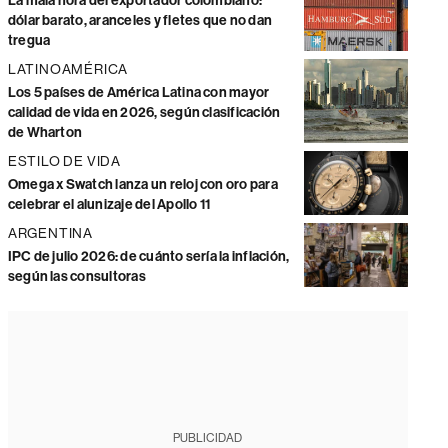
La mala hora del exportador colombiano:
dólar barato, aranceles y fletes que no dan
tregua
LATINOAMÉRICA
Los 5 países de América Latina con mayor
calidad de vida en 2026, según clasificación
de Wharton
ESTILO DE VIDA
Omega x Swatch lanza un reloj con oro para
celebrar el alunizaje del Apollo 11
ARGENTINA
IPC de julio 2026: de cuánto sería la inflación,
según las consultoras
PUBLICIDAD