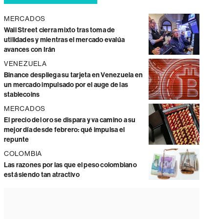
MERCADOS
Wall Street cierra mixto tras toma de
utilidades y mientras el mercado evalúa
avances con Irán
VENEZUELA
Binance despliega su tarjeta en Venezuela en
un mercado impulsado por el auge de las
stablecoins
MERCADOS
El precio del oro se dispara y va camino a su
mejor día desde febrero: qué impulsa el
repunte
COLOMBIA
Las razones por las que el peso colombiano
está siendo tan atractivo