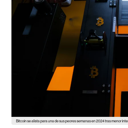
Bitcoin se alista para una de sus peores semanas en 2024 tras menor inte