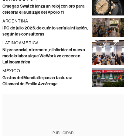
Omega x Swatch lanza un reloj con oro para
celebrar el alunizaje del Apollo 11
ARGENTINA
IPC de julio 2026: de cuánto sería la inflación,
según las consultoras
LATINOAMÉRICA
Ni presencial, ni remoto, ni híbrido: el nuevo
modelo laboral que WeWork ve crecer en
Latinoamérica
MÉXICO
Gastos del Mundial le pasan factura a
Ollamani de Emilio Azcárraga
PUBLICIDAD