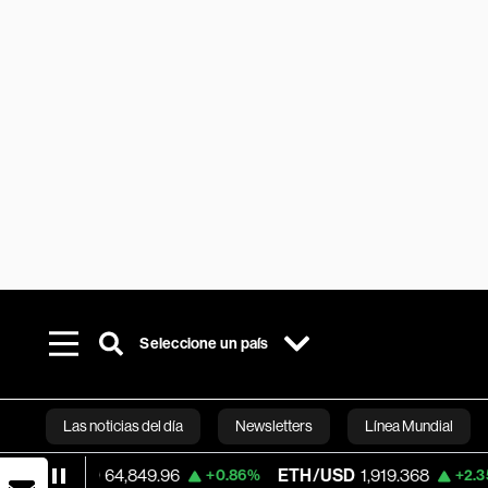
Seleccione un país
Las noticias del día
Newsletters
Línea Mundial
USD
64,849.96
ETH/USD
1,919.368
Visa
+0.86%
+2.35%
Bloomberg 