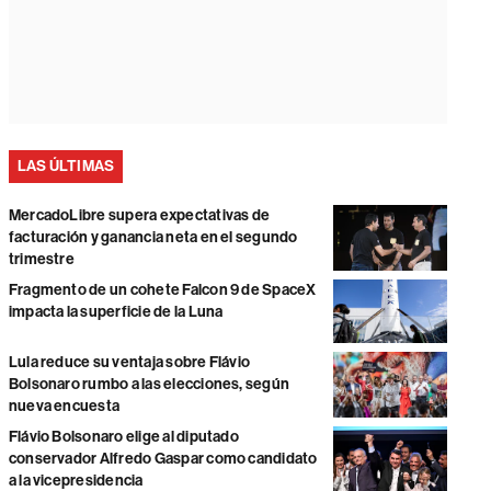
LAS ÚLTIMAS
MercadoLibre supera expectativas de
facturación y ganancia neta en el segundo
trimestre
Fragmento de un cohete Falcon 9 de SpaceX
impacta la superficie de la Luna
Lula reduce su ventaja sobre Flávio
Bolsonaro rumbo a las elecciones, según
nueva encuesta
Flávio Bolsonaro elige al diputado
conservador Alfredo Gaspar como candidato
a la vicepresidencia