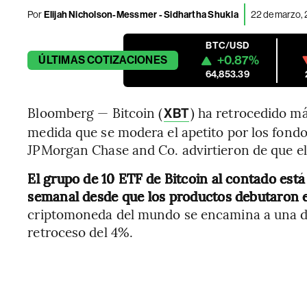
Por
Elijah Nicholson-Messmer - Sidhartha Shukla
22 de marzo,
BTC/USD
+0.87%
ÚLTIMAS
COTIZACIONES
64,853.39
Bloomberg — Bitcoin (
) ha retrocedido m
XBT
medida que se modera el apetito por los fondo
JPMorgan Chase and Co. advirtieron de que el 
El grupo de 10 ETF de Bitcoin al contado está
semanal desde que los productos debutaron e
criptomoneda del mundo se encamina a una de
retroceso del 4%.