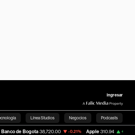
Ingresar
ecnología
Línea Studios
Negocios
Podcasts
e Bogota
38,720.00
Apple
310.94
USD 
-0.21%
+0.55%
English