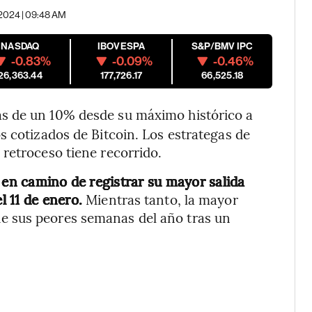
 2024 | 09:48 AM
NASDAQ
IBOVESPA
S&P/BMV IPC
-0.83%
-0.09%
-0.46%
26,363.44
177,726.17
66,525.18
ás de un 10% desde su máximo histórico a
s cotizados de Bitcoin. Los estrategas de
retroceso tiene recorrido.
 en camino de registrar su mayor salida
l 11 de enero.
Mientras tanto, la mayor
 sus peores semanas del año tras un