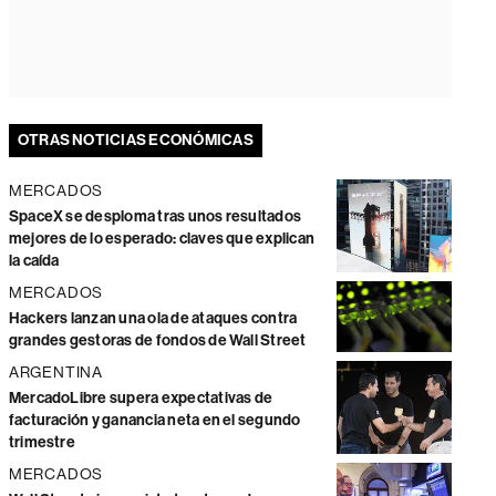
OTRAS NOTICIAS ECONÓMICAS
MERCADOS
SpaceX se desploma tras unos resultados
mejores de lo esperado: claves que explican
la caída
MERCADOS
Hackers lanzan una ola de ataques contra
grandes gestoras de fondos de Wall Street
ARGENTINA
MercadoLibre supera expectativas de
facturación y ganancia neta en el segundo
trimestre
MERCADOS