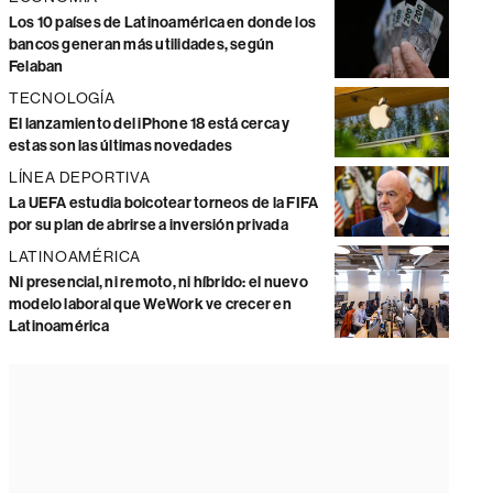
Los 10 países de Latinoamérica en donde los
bancos generan más utilidades, según
Felaban
TECNOLOGÍA
El lanzamiento del iPhone 18 está cerca y
estas son las últimas novedades
LÍNEA DEPORTIVA
La UEFA estudia boicotear torneos de la FIFA
por su plan de abrirse a inversión privada
LATINOAMÉRICA
Ni presencial, ni remoto, ni híbrido: el nuevo
modelo laboral que WeWork ve crecer en
Latinoamérica