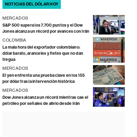
NOTICIAS DEL DÓLAR HOY
MERCADOS
S&P 500 supera los 7.700 puntos y el Dow
Jones alcanza un récord por avances con Irán
COLOMBIA
La mala hora del exportador colombiano:
dólar barato, aranceles y fletes que no dan
tregua
MERCADOS
El yen enfrenta una prueba clave en los 155
por dólar tras la intervención histórica
MERCADOS
Dow Jones alcanza un récord mientras cae el
petróleo por señales de alivio desde Irán