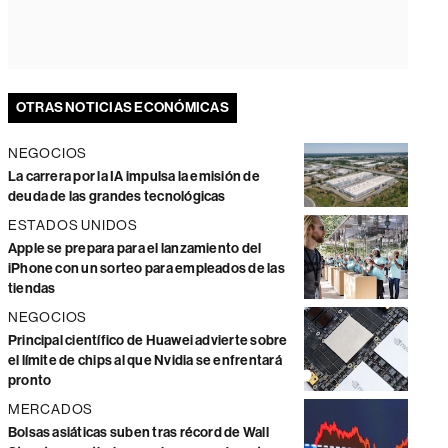
OTRAS NOTICIAS ECONÓMICAS
NEGOCIOS
La carrera por la IA impulsa la emisión de
deuda de las grandes tecnológicas
ESTADOS UNIDOS
Apple se prepara para el lanzamiento del
iPhone con un sorteo para empleados de las
tiendas
NEGOCIOS
Principal científico de Huawei advierte sobre
el límite de chips al que Nvidia se enfrentará
pronto
MERCADOS
Bolsas asiáticas suben tras récord de Wall