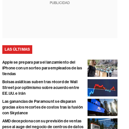
PUBLICIDAD
LAS ÚLTIMAS
Apple se prepara para el lanzamiento del
iPhone con un sorteo para empleados de las
tiendas
Bolsas asiáticas suben tras récord de Wall
Street por optimismo sobre acuerdo entre
EE.UU. e Irán
Las ganancias de Paramount se disparan
gracias a los recortes de costos tras la fusión
con Skydance
AMD decepciona con su previsión de ventas
pese al auge del negocio de centros de datos