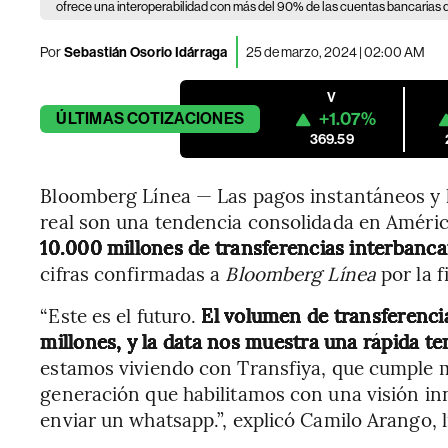
ofrece una interoperabilidad con más del 90% de las cuentas bancarias d
Por
Sebastián Osorio Idárraga
25 de marzo, 2024 | 02:00 AM
V
+1.07%
ÚLTIMAS
COTIZACIONES
369.59
Bloomberg Línea — Las pagos instantáneos y l
real son una tendencia consolidada en Améric
10.000 millones de transferencias interbancari
cifras confirmadas a
Bloomberg Línea
por la f
“Este es el futuro.
El volumen de transferenci
millones, y la data nos muestra una rápida t
estamos viviendo con Transfiya, que cumple m
generación que habilitamos con una visión in
enviar un whatsapp.”, explicó Camilo Arango, 