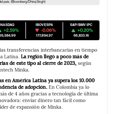
el país.
(Bloomberg/Dhiraj Singh)
NASDAQ
IBOVESPA
S&P/BMV IPC
+2.59%
-0.06%
+0.20%
26,584.99
177,894.97
66,833.16
as transferencias interbancarias en tiempo
a Latina.
La región llegó a poco más de
as de este tipo al cierre de 2023,
según
intech Minka.
as en América Latina ya supera los 10.000
endencia de adopción.
En Colombia ya lo
ás de 4 años gracias a tecnología de última
novadora: enviar dinero tan fácil como
líder de expansión de Minka.