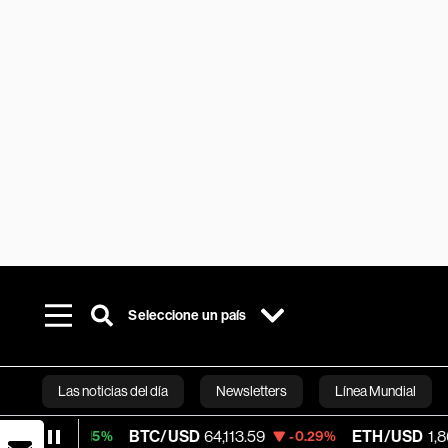
Seleccione un país
Las noticias del día
Newsletters
Línea Mundial
BTC/USD
64,113.59
ETH/USD
1,866.72
0.15%
-0.29%
-0
Bloomberg 