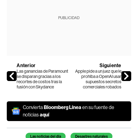
PUBLICIDAD
Anterior
Siguiente
Las ganancias de Paramount
Apple pide a un juez que le
se disparan gracias a los
prohíba a OpenAI usar
recortes de costos tras la
supuestos secretos
fusión con Skydance
comerciales robados
Convierta
Bloomberg Línea
en su fuente de
noticias
aquí
Temas de este artículo
Las noticias del día
Desastres naturales