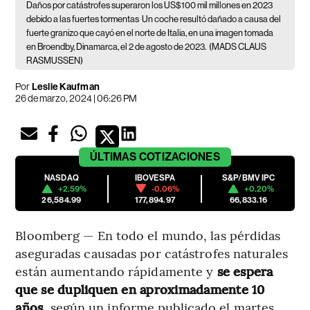
Daños por catástrofes superaron los US$100 mil millones en 2023
debido a las fuertes tormentas
Un coche resultó dañado a causa del
fuerte granizo que cayó en el norte de Italia, en una imagen tomada
en Broendby, Dinamarca, el 2 de agosto de 2023.
(MADS CLAUS
RASMUSSEN)
Por
Leslie Kaufman
26 de marzo, 2024 | 06:26 PM
ÚLTIMAS
COTIZACIONES
NASDAQ
IBOVESPA
S&P/BMV IPC
+2.59%
-0.06%
+0.20%
26,584.99
177,894.97
66,833.16
Bloomberg — En todo el mundo, las pérdidas
aseguradas causadas por catástrofes naturales
están aumentando rápidamente y
se espera
que se dupliquen en aproximadamente 10
años
, según un informe publicado el martes