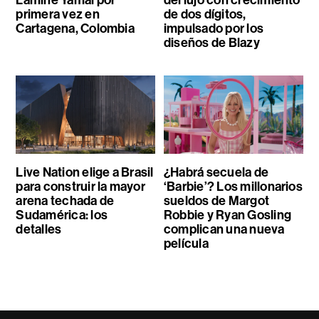
Lamine Yamal por
del lujo con crecimiento
primera vez en
de dos dígitos,
Cartagena, Colombia
impulsado por los
diseños de Blazy
Live Nation elige a Brasil
¿Habrá secuela de
para construir la mayor
‘Barbie’? Los millonarios
arena techada de
sueldos de Margot
Sudamérica: los
Robbie y Ryan Gosling
detalles
complican una nueva
película