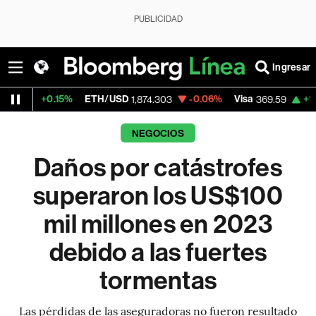
PUBLICIDAD
Ingresar
5%
ETH/USD
-0.06%
Visa
+1.07%
Mercad
1,874.303
369.59
NEGOCIOS
Daños por catástrofes
superaron los US$100
mil millones en 2023
debido a las fuertes
tormentas
Las pérdidas de las aseguradoras no fueron resultado