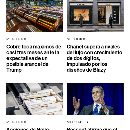
MERCADOS
NEGOCIOS
Cobre toca máximos de
Chanel supera a rivales
casi tres meses ante la
del lujo con crecimiento
expectativa de un
de dos dígitos,
posible arancel de
impulsado por los
Trump
diseños de Blazy
MERCADOS
MERCADOS
Acciones de Novo
Bessent afirma que el