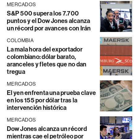
MERCADOS
S&P 500 supera los 7.700
puntos y el Dow Jones alcanza
un récord por avances con Irán
COLOMBIA
La mala hora del exportador
colombiano: dólar barato,
aranceles y fletes que no dan
tregua
MERCADOS
El yen enfrenta una prueba clave
en los 155 por dólar tras la
intervención histórica
MERCADOS
Dow Jones alcanza un récord
mientras cae el petróleo por