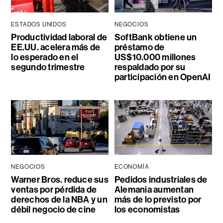
ESTADOS UNIDOS
NEGOCIOS
Productividad laboral de
SoftBank obtiene un
EE.UU. acelera más de
préstamo de
lo esperado en el
US$10.000 millones
segundo trimestre
respaldado por su
participación en OpenAI
NEGOCIOS
ECONOMÍA
Warner Bros. reduce sus
Pedidos industriales de
ventas por pérdida de
Alemania aumentan
derechos de la NBA y un
más de lo previsto por
débil negocio de cine
los economistas