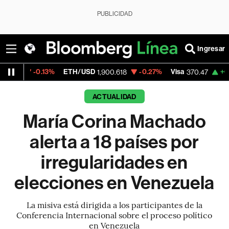
PUBLICIDAD
Ingresar
.13%
ETH/USD
-0.27%
Visa
+0.52%
Merc
1,900.618
370.47
ACTUALIDAD
María Corina Machado
alerta a 18 países por
irregularidades en
elecciones en Venezuela
La misiva está dirigida a los participantes de la
Conferencia Internacional sobre el proceso político
en Venezuela