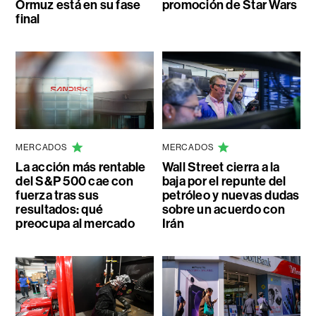
Ormuz está en su fase
promoción de Star Wars
final
MERCADOS
MERCADOS
La acción más rentable
Wall Street cierra a la
del S&P 500 cae con
baja por el repunte del
fuerza tras sus
petróleo y nuevas dudas
resultados: qué
sobre un acuerdo con
preocupa al mercado
Irán