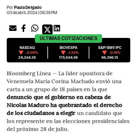
Por
Paula Delgado
03 de abril, 2024 | 08:39 PM
ÚLTIMAS
COTIZACIONES
NASDAQ
IBOVESPA
S&P/BMV IPC
-0.06%
-1.23%
-0.19%
26,348.35
175,546.36
66,396.15
Bloomberg Línea — La líder opositora de
Venezuela María Corina Machado envió una
carta a un grupo de 18 países en la que
denunció que el gobierno en cabeza de
Nicolás Maduro ha quebrantado el derecho
de los ciudadanos a elegir
un candidato que
los represente en las elecciones presidenciales
del próximo 28 de julio.