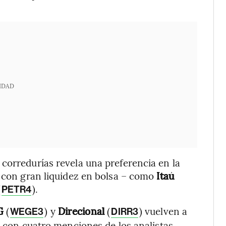
IDAD
 corredurías revela una preferencia en la
 con gran liquidez en bolsa – como
Itaú
(
).
PETR4
G
(
) y
Direcional
(
) vuelven a
WEGE3
DIRR3
a con cuatro menciones de los analistas.