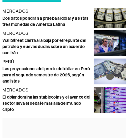
MERCADOS
Dos datos pondrán a prueba al dólar y a estas
tres monedas de América Latina
MERCADOS
Wall Street cierra a la baja por el repunte del
petróleo y nuevas dudas sobre un acuerdo
con Irán
PERÚ
Las proyecciones del precio del dólar en Perú
para el segundo semestre de 2026, según
analistas
MERCADOS
El dólar domina las stablecoins y el avance del
sector lleva el debate más allá del mundo
cripto