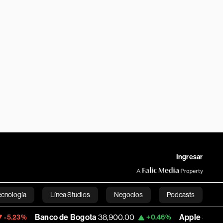
Ingresar
ecnología
Línea Studios
Negocios
Podcasts
anco de Bogota
38,900.00
Apple
312.53
+0.46%
+0.51%
English