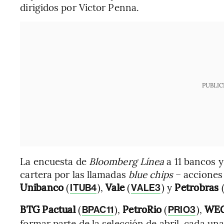
dirigidos por Victor Penna.
PUBLIC
La encuesta de
Bloomberg Línea
a 11 bancos y
cartera por las llamadas
blue chips
– acciones
Unibanco
(
),
Vale
(
) y
Petrobras
ITUB4
VALE3
BTG Pactual
(
),
PetroRio
(
),
WE
BPAC11
PRIO3
formar parte de la selección de abril, cada un