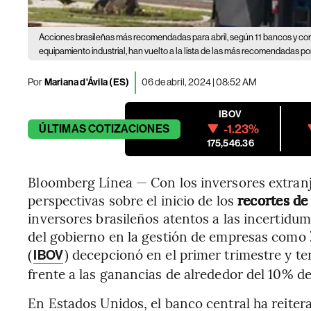
Acciones brasileñas más recomendadas para abril, según 11 bancos y cor
equipamiento industrial, han vuelto a la lista de las más recomendadas por
Por
Mariana d'Ávila (ES)
06 de abril, 2024 | 08:52 AM
IBOV
-1.23%
ÚLTIMAS
COTIZACIONES
175,546.36
Bloomberg Línea — Con los inversores extranje
perspectivas sobre el inicio de los
recortes de
inversores brasileños atentos a las incertidumb
del gobierno en la gestión de empresas como
(
) decepcionó en el primer trimestre y t
IBOV
frente a las ganancias de alrededor del 10% d
En Estados Unidos, el banco central ha reiter