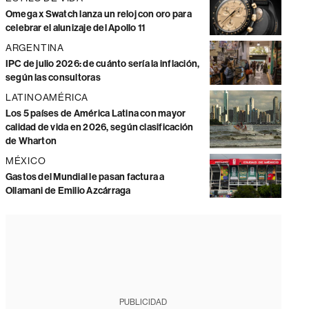
Omega x Swatch lanza un reloj con oro para
celebrar el alunizaje del Apollo 11
ARGENTINA
IPC de julio 2026: de cuánto sería la inflación,
según las consultoras
LATINOAMÉRICA
Los 5 países de América Latina con mayor
calidad de vida en 2026, según clasificación
de Wharton
MÉXICO
Gastos del Mundial le pasan factura a
Ollamani de Emilio Azcárraga
PUBLICIDAD