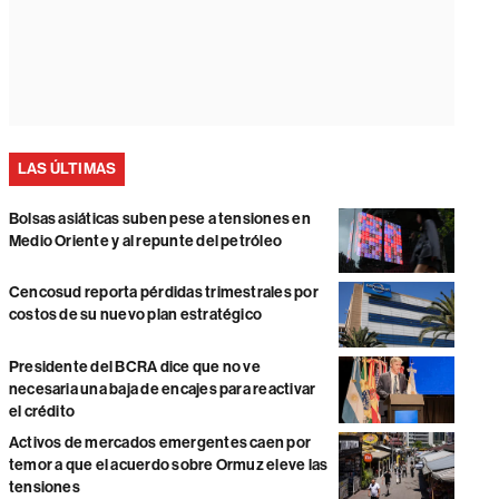
LAS ÚLTIMAS
Bolsas asiáticas suben pese a tensiones en
Medio Oriente y al repunte del petróleo
Cencosud reporta pérdidas trimestrales por
costos de su nuevo plan estratégico
Presidente del BCRA dice que no ve
necesaria una baja de encajes para reactivar
el crédito
Activos de mercados emergentes caen por
temor a que el acuerdo sobre Ormuz eleve las
tensiones