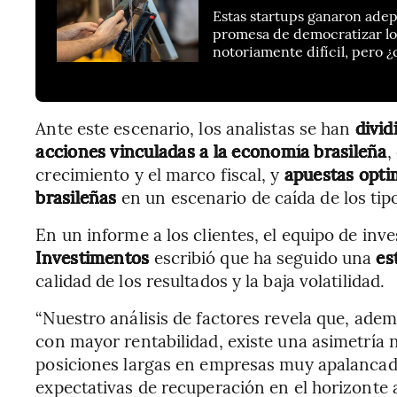
Estas startups ganaron adept
promesa de democratizar lo
notoriamente difícil, pero ¿
Ante este escenario, los analistas se han
divid
acciones vinculadas a la economía brasileña
,
crecimiento y el marco fiscal, y
apuestas optim
brasileñas
en un escenario de caída de los tip
En un informe a los clientes, el equipo de inv
Investimentos
escribió que ha seguido una
es
calidad de los resultados y la baja volatilidad.
“Nuestro análisis de factores revela que, ad
con mayor rentabilidad, existe una asimetría 
posiciones largas en empresas muy apalancad
expectativas de recuperación en el horizonte a