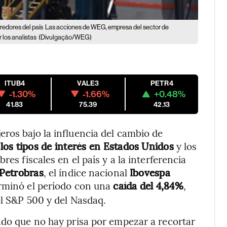
redores del país
Las acciones de WEG, empresa del sector de
 los analistas
(Divulgação/WEG)
ITUB4
VALE3
PETR4
-1.30%
-1.66%
+0.48%
41.83
75.39
42.13
ros bajo la influencia del cambio de
 los tipos de interés en Estados Unidos
y los
res fiscales en el país y a la interferencia
Petrobras
, el índice nacional
Ibovespa
erminó el período con una
caída del 4,84%
,
el S&P 500 y del Nasdaq.
ado que no hay prisa por empezar a recortar