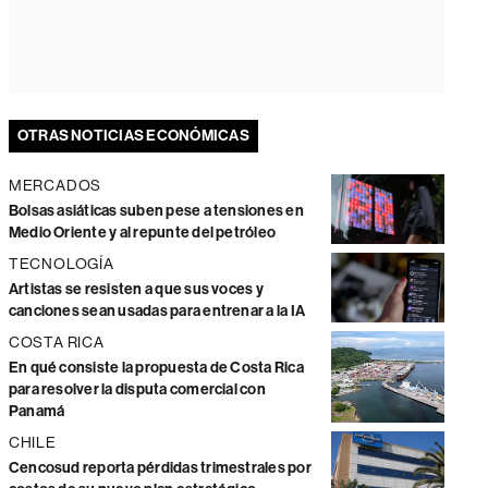
OTRAS NOTICIAS ECONÓMICAS
MERCADOS
Bolsas asiáticas suben pese a tensiones en
Medio Oriente y al repunte del petróleo
TECNOLOGÍA
Artistas se resisten a que sus voces y
canciones sean usadas para entrenar a la IA
COSTA RICA
En qué consiste la propuesta de Costa Rica
para resolver la disputa comercial con
Panamá
CHILE
Cencosud reporta pérdidas trimestrales por