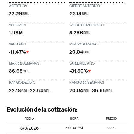
APERTURA
CIERRE ANTERIOR
22.29
22.18
BRL
BRL
VOLUMEN
VALOR DE MERCADO
1.98M
5.26B
BRL
VAR. 1 AÑO
MÍN. 52 SEMANAS
-11.47%
20.04
BRL
MÁX. 52 SEMANAS
VAR. EN EL AÑO
36.65
-31.50%
BRL
RANGO DEL DÍA
RANGO 52 SEMANAS
22.18
-
22.64
20.04
-
36.65
BRL
BRL
BRL
BRL
Evolución de la cotización:
FECHA
HORA
PRECIO
8/3/2026
5:20:00 PM
22.77