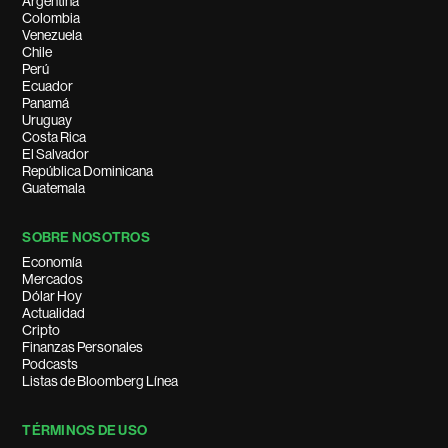
Argentina
Colombia
Venezuela
Chile
Perú
Ecuador
Panamá
Uruguay
Costa Rica
El Salvador
República Dominicana
Guatemala
SOBRE NOSOTROS
Economía
Mercados
Dólar Hoy
Actualidad
Cripto
Finanzas Personales
Podcasts
Listas de Bloomberg Línea
TÉRMINOS DE USO