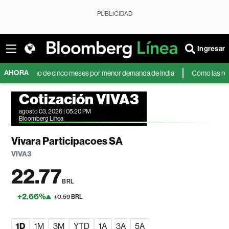
PUBLICIDAD
Ingresar
AHORA
mínimo de cinco meses por menor demanda de India
Cómo las reservas d
Cotización VIVA3
agosto 03, 2026 | 05:20 PM
Bloomberg Línea
Vivara Participacoes SA
VIVA3
22.77
BRL
+2.66%
+0.59 BRL
1D
1M
3M
YTD
1A
3A
5A