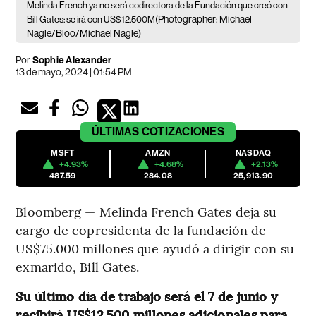
Melinda French ya no será codirectora de la Fundación que creó con
(Photographer: Michael
Bill Gates: se irá con US$12.500M
Nagle/Bloo/Michael Nagle)
Por
Sophie Alexander
13 de mayo, 2024 | 01:54 PM
ÚLTIMAS
COTIZACIONES
MSFT
AMZN
NASDAQ
+4.93%
+4.68%
+2.13%
487.59
284.08
25,913.90
Bloomberg — Melinda French Gates deja su
cargo de copresidenta de la fundación de
US$75.000 millones que ayudó a dirigir con su
exmarido, Bill Gates.
Su último día de trabajo será el 7 de junio y
recibirá US$12.500 millones adicionales para