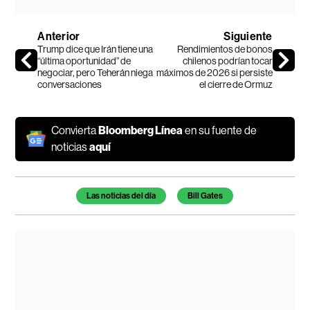
Anterior
Siguiente
Trump dice que Irán tiene una
Rendimientos de bonos
“última oportunidad” de
chilenos podrían tocar
negociar, pero Teherán niega
máximos de 2026 si persiste
conversaciones
el cierre de Ormuz
Convierta
Bloomberg Línea
en su fuente de
noticias
aquí
Temas de este artículo
Las noticias del día
Bill Gates