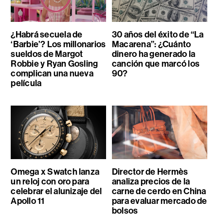
¿Habrá secuela de
30 años del éxito de “La
‘Barbie’? Los millonarios
Macarena”: ¿Cuánto
sueldos de Margot
dinero ha generado la
Robbie y Ryan Gosling
canción que marcó los
complican una nueva
90?
película
Omega x Swatch lanza
Director de Hermès
un reloj con oro para
analiza precios de la
celebrar el alunizaje del
carne de cerdo en China
Apollo 11
para evaluar mercado de
bolsos