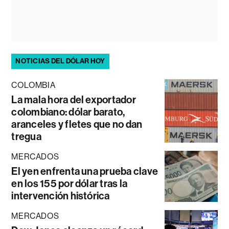
NOTICIAS DEL DÓLAR HOY
COLOMBIA
La mala hora del exportador
colombiano: dólar barato,
aranceles y fletes que no dan
tregua
MERCADOS
El yen enfrenta una prueba clave
en los 155 por dólar tras la
intervención histórica
MERCADOS