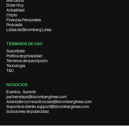
Mercados
Dólar Hoy
Actualidad
Cripto
Finanzas Personales
Podcasts
Listas de Bloomberg Línea
TÉRMINOS DE USO
Suscríbete
Política de privacidad
Términos de suscripción
Tecnología
T&C
NEGOCIOS
Eventos - Summit
partnerships@bloomberglinea.com
Anúnciate con nosotros ads@bloomberglinea.com
Soporte al cliente: support@bloomberglinea.com
Soluciones de publicidad