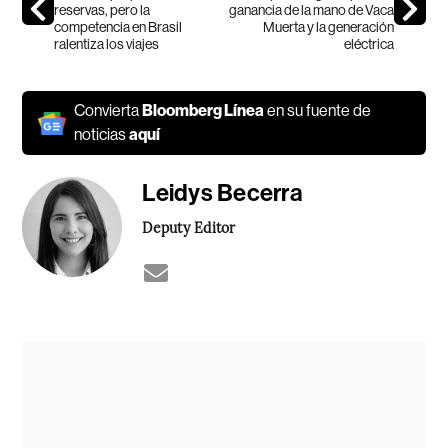
reservas, pero la
ganancia de la mano de Vaca
competencia en Brasil
Muerta y la generación
ralentiza los viajes
eléctrica
Convierta
Bloomberg Línea
en su fuente de
noticias
aquí
Leidys Becerra
Deputy Editor