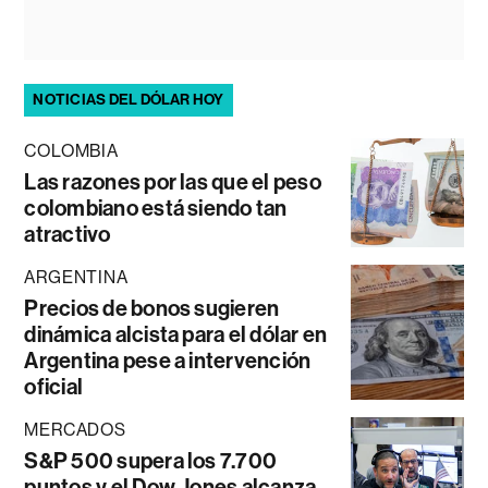
NOTICIAS DEL DÓLAR HOY
COLOMBIA
Las razones por las que el peso
colombiano está siendo tan
atractivo
ARGENTINA
Precios de bonos sugieren
dinámica alcista para el dólar en
Argentina pese a intervención
oficial
MERCADOS
S&P 500 supera los 7.700
puntos y el Dow Jones alcanza