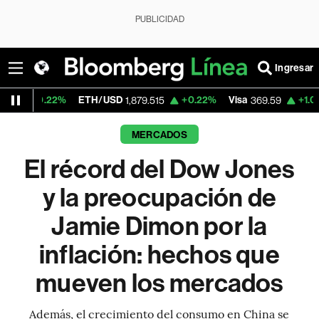
PUBLICIDAD
Ingresar
ETH/USD
+0.22%
Visa
+1.07%
MercadoLi
1,879.515
369.59
MERCADOS
El récord del Dow Jones
y la preocupación de
Jamie Dimon por la
inflación: hechos que
mueven los mercados
Además, el crecimiento del consumo en China se