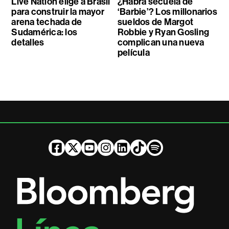
Live Nation elige a Brasil
¿Habrá secuela de
para construir la mayor
‘Barbie’? Los millonarios
arena techada de
sueldos de Margot
Sudamérica: los
Robbie y Ryan Gosling
detalles
complican una nueva
película