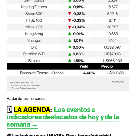
Radar de los mercados
🗓️
LA AGENDA
:
Los eventos e
indicadores destacados de hoy y de la
semana →
🔘
Las bolsas ayer (16/05):
Dow Jones Industrial