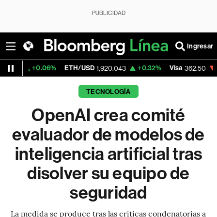
PUBLICIDAD
Ingresar
.06%
ETH/USD
+0.32%
Visa
-2.15%
Merc
1,920.043
362.50
TECNOLOGÍA
OpenAI crea comité
evaluador de modelos de
inteligencia artificial tras
disolver su equipo de
seguridad
La medida se produce tras las críticas condenatorias a