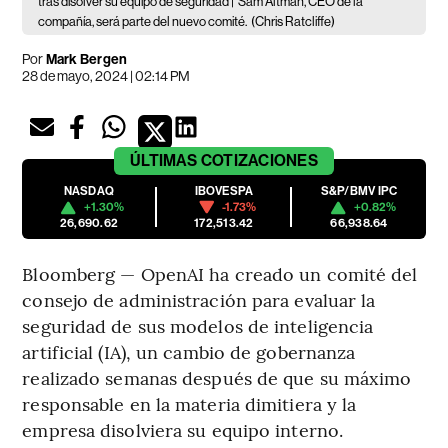
tras disolver su equipo de seguridad |
Sam Altman, CEO de la
compañía, será parte del nuevo comité.
(Chris Ratcliffe)
Por
Mark Bergen
28 de mayo, 2024 | 02:14 PM
ÚLTIMAS
COTIZACIONES
NASDAQ
IBOVESPA
S&P/BMV IPC
+1.30%
-1.73%
+0.82%
26,690.62
172,513.42
66,938.64
Bloomberg — OpenAI ha creado un comité del
consejo de administración para evaluar la
seguridad de sus modelos de inteligencia
artificial (IA), un cambio de gobernanza
realizado semanas después de que su máximo
responsable en la materia dimitiera y la
empresa disolviera su equipo interno.