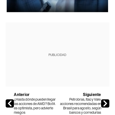
PUBLICIDAD
Anterior
Siguiente
¿Hasta dónde pueden llegar
Petrobras, Itaú y Vale:
las acciones de AMD? BofA
acciones recomendadas en
es optimista, pero advierte
Brasil para agosto, según
riesgos
bancos y corredurías