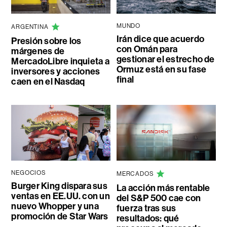
MUNDO
ARGENTINA
Irán dice que acuerdo
Presión sobre los
con Omán para
márgenes de
gestionar el estrecho de
MercadoLibre inquieta a
Ormuz está en su fase
inversores y acciones
final
caen en el Nasdaq
NEGOCIOS
MERCADOS
Burger King dispara sus
La acción más rentable
ventas en EE.UU. con un
del S&P 500 cae con
nuevo Whopper y una
fuerza tras sus
promoción de Star Wars
resultados: qué