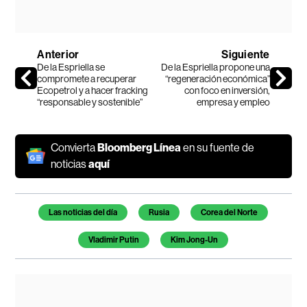
Anterior
Siguiente
De la Espriella se
De la Espriella propone una
compromete a recuperar
“regeneración económica”
Ecopetrol y a hacer fracking
con foco en inversión,
“responsable y sostenible”
empresa y empleo
Convierta
Bloomberg Línea
en su fuente de
noticias
aquí
Temas de este artículo
Las noticias del día
Rusia
Corea del Norte
Vladimir Putin
Kim Jong-Un