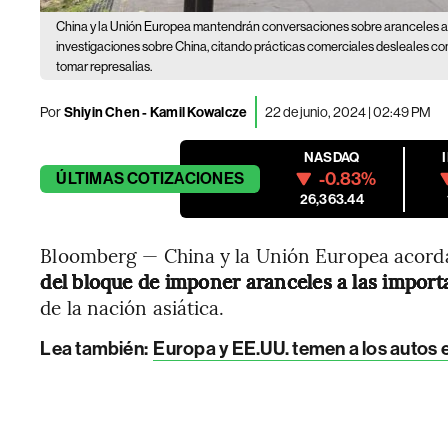
China y la Unión Europea mantendrán conversaciones sobre aranceles a 
investigaciones sobre China, citando prácticas comerciales desleales co
tomar represalias.
Por
Shiyin Chen - Kamil Kowalcze
22 de junio, 2024 | 02:49 PM
NASDAQ
-0.83%
ÚLTIMAS
COTIZACIONES
26,363.44
Bloomberg — China y la Unión Europea acorda
del bloque de imponer aranceles a las import
de la nación asiática.
Lea también:
Europa y EE.UU. temen a los autos 