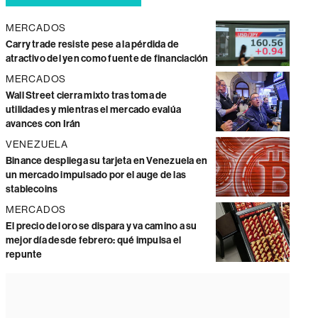
MERCADOS
Carry trade resiste pese a la pérdida de
atractivo del yen como fuente de financiación
MERCADOS
Wall Street cierra mixto tras toma de
utilidades y mientras el mercado evalúa
avances con Irán
VENEZUELA
Binance despliega su tarjeta en Venezuela en
un mercado impulsado por el auge de las
stablecoins
MERCADOS
El precio del oro se dispara y va camino a su
mejor día desde febrero: qué impulsa el
repunte