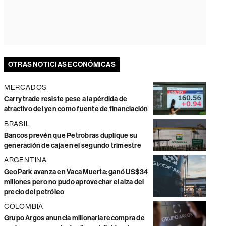
OTRAS NOTICIAS ECONÓMICAS
MERCADOS
Carry trade resiste pese a la pérdida de
atractivo del yen como fuente de financiación
BRASIL
Bancos prevén que Petrobras duplique su
generación de caja en el segundo trimestre
ARGENTINA
GeoPark avanza en Vaca Muerta: ganó US$34
millones pero no pudo aprovechar el alza del
precio del petróleo
COLOMBIA
Grupo Argos anuncia millonaria recompra de