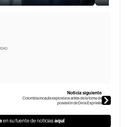
IDAD
Noticia siguiente
Colombia incauta explosivos antes de la toma de
posesión de De la Espriella
a
aquí
en su fuente de noticias