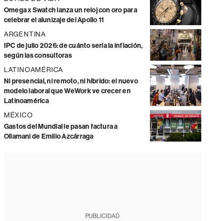
Omega x Swatch lanza un reloj con oro para
celebrar el alunizaje del Apollo 11
ARGENTINA
IPC de julio 2026: de cuánto sería la inflación,
según las consultoras
LATINOAMÉRICA
Ni presencial, ni remoto, ni híbrido: el nuevo
modelo laboral que WeWork ve crecer en
Latinoamérica
MÉXICO
Gastos del Mundial le pasan factura a
Ollamani de Emilio Azcárraga
PUBLICIDAD