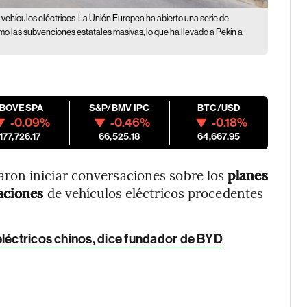
vehículos eléctricos
La Unión Europea ha abierto una serie de
mo las subvenciones estatales masivas, lo que ha llevado a Pekín a
IBOVESPA
S&P/BMV IPC
BTC/USD
-0.09%
-0.46%
-0.18%
177,726.17
66,525.18
64,667.95
ron iniciar conversaciones sobre los
planes
aciones
de vehículos eléctricos procedentes
eléctricos chinos, dice fundador de BYD