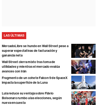
LAS ÚLTIMAS
MercadoLibre se hunde en Wall Street pese a
superar expectativas de facturación y
ganancia neta
Wall Street cierra mixto tras toma de
utilidades y mientras el mercado evalúa
avances con Irán
Fragmento de un cohete Falcon 9 de SpaceX
impacta la superficie de la Luna
Lula reduce su ventaja sobre Flávio
Bolsonaro rumbo a las elecciones, según
nueva encuesta