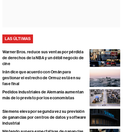
LAS ÚLTIMAS
Warner Bros. reduce sus ventas por pérdida
de derechos de la NBA y un débil negocio de
cine
Irán dice que acuerdo con Omán para
gestionar el estrecho de Ormuz está en su
fase final
Pedidos industriales de Alemania aumentan
más de lo previsto por los economistas
Siemens eleva por segunda vez su previsión
de ganancias por centros de datos y software
industrial
Nintendo supera expectativas de ganancias