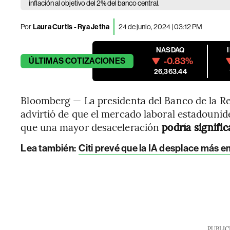
inflación al objetivo del 2% del banco central.
Por
Laura Curtis - Rya Jetha
24 de junio, 2024 | 03:12 PM
NASDAQ
-0.83%
ÚLTIMAS
COTIZACIONES
26,363.44
Bloomberg — La presidenta del Banco de la Re
advirtió de que el mercado laboral estadounide
que una mayor desaceleración
podría signifi
Lea también:
Citi prevé que la IA desplace más e
PUBLIC