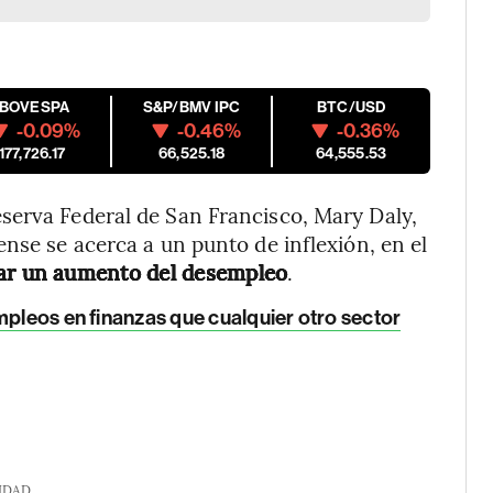
IBOVESPA
S&P/BMV IPC
BTC/USD
-0.09%
-0.46%
-0.36%
177,726.17
66,525.18
64,555.53
serva Federal de San Francisco, Mary Daly,
nse se acerca a un punto de inflexión, en el
car un aumento del desempleo
.
mpleos en finanzas que cualquier otro sector
IDAD