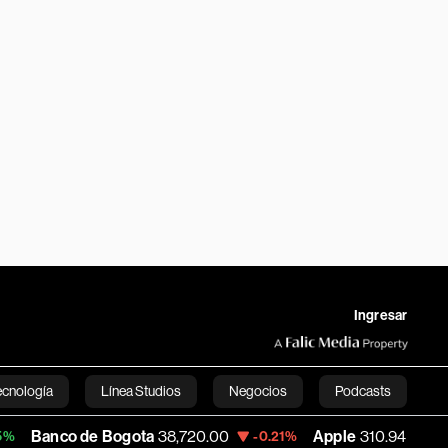
Ingresar
ecnología
Línea Studios
Negocios
Podcasts
 de Bogota
38,720.00
Apple
310.94
USD
-0.21%
+0.55%
English