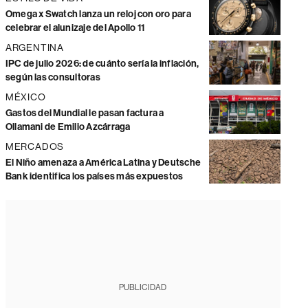
Omega x Swatch lanza un reloj con oro para
celebrar el alunizaje del Apollo 11
ARGENTINA
IPC de julio 2026: de cuánto sería la inflación,
según las consultoras
MÉXICO
Gastos del Mundial le pasan factura a
Ollamani de Emilio Azcárraga
MERCADOS
El Niño amenaza a América Latina y Deutsche
Bank identifica los países más expuestos
PUBLICIDAD