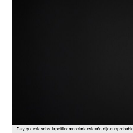
Daly, que vota sobre la política monetaria este año, dijo que proba