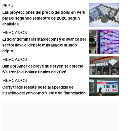
PERÚ
Las proyecciones del precio del dólar en Perú
para el segundo semestre de 2026, según
analistas
MERCADOS
El dólar domina las stablecoins y el avance del
sector lleva el debate más allá del mundo
cripto
MERCADOS
Bank of America prevé que el yen se aprecie
6% frente al dólar a finales de 2026
MERCADOS
Carry trade resiste pese a la pérdida de
atractivo del yen como fuente de financiación