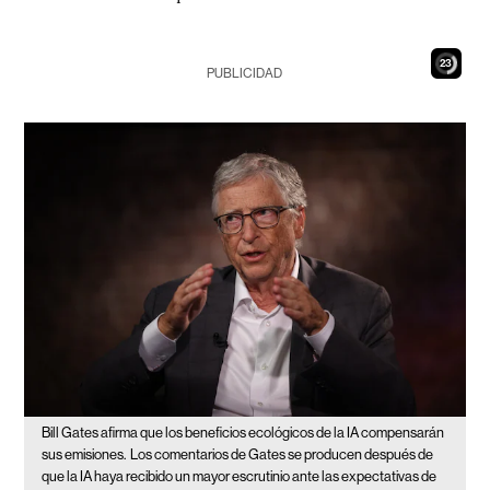
22
PUBLICIDAD
Bill Gates afirma que los beneficios ecológicos de la IA compensarán
sus emisiones.
Los comentarios de Gates se producen después de
que la IA haya recibido un mayor escrutinio ante las expectativas de