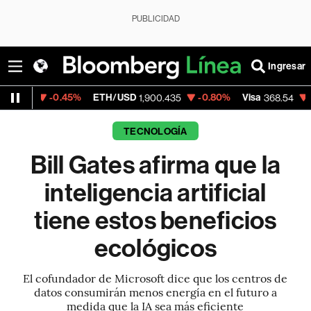
PUBLICIDAD
Ingresar
.45%
ETH/USD
-0.80%
Visa
-0.28%
Mer
1,900.435
368.54
TECNOLOGÍA
Bill Gates afirma que la
inteligencia artificial
tiene estos beneficios
ecológicos
El cofundador de Microsoft dice que los centros de
datos consumirán menos energía en el futuro a
medida que la IA sea más eficiente