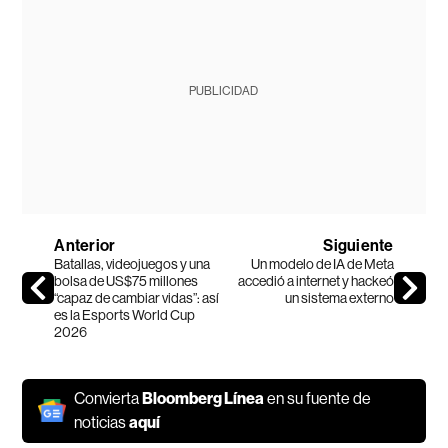
PUBLICIDAD
Anterior
Siguiente
Batallas, videojuegos y una
Un modelo de IA de Meta
bolsa de US$75 millones
accedió a internet y hackeó
“capaz de cambiar vidas”: así
un sistema externo
es la Esports World Cup
2026
Convierta
Bloomberg Línea
en su fuente de
noticias
aquí