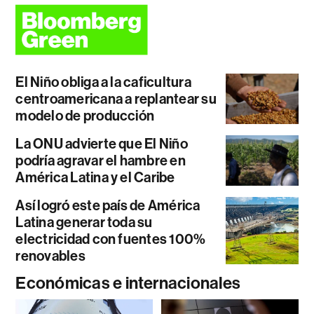
El Niño obliga a la caficultura
centroamericana a replantear su
modelo de producción
La ONU advierte que El Niño
podría agravar el hambre en
América Latina y el Caribe
Así logró este país de América
Latina generar toda su
electricidad con fuentes 100%
renovables
Económicas e internacionales