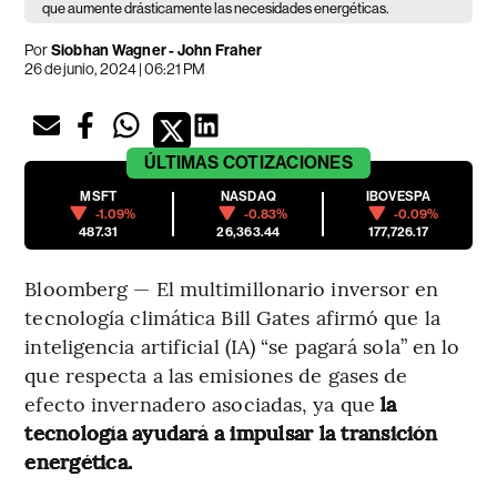
que aumente drásticamente las necesidades energéticas.
Por
Siobhan Wagner - John Fraher
26 de junio, 2024 | 06:21 PM
ÚLTIMAS
COTIZACIONES
MSFT
NASDAQ
IBOVESPA
-1.09%
-0.83%
-0.09%
487.31
26,363.44
177,726.17
Bloomberg — El multimillonario inversor en
tecnología climática Bill Gates afirmó que la
inteligencia artificial (IA) “se pagará sola” en lo
que respecta a las emisiones de gases de
efecto invernadero asociadas, ya que
la
tecnología ayudará a impulsar la transición
energética.