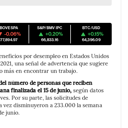
IBOVESPA
S&P/BMV IPC
BTC/USD
-0.06%
+0.20%
+0.15%
177,894.97
66,833.16
64,396.09
beneficios por desempleo en Estados Unidos
 2021, una señal de advertencia que sugiere
o más en encontrar un trabajo.
 del número de personas que reciben
ana finalizada el 15 de junio,
según datos
es. Por su parte, las solicitudes de
ra vez disminuyeron a 233.000 la semana
de junio.