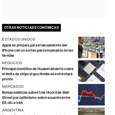
OTRAS NOTICIAS ECONÓMICAS
ESTADOS UNIDOS
Apple se prepara para el lanzamiento del
iPhone con un sorteo para empleados de las
tiendas
NEGOCIOS
Principal científico de Huawei advierte sobre
el límite de chips al que Nvidia se enfrentará
pronto
MERCADOS
Bolsas asiáticas suben tras récord de Wall
Street por optimismo sobre acuerdo entre
EE.UU. e Irán
ARGENTINA