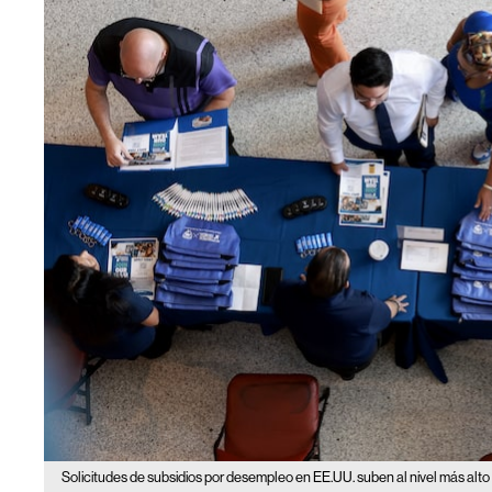
Solicitudes de subsidios por desempleo en EE.UU. suben al nivel más alto