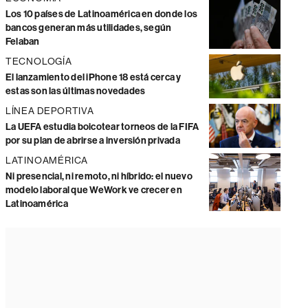
Los 10 países de Latinoamérica en donde los
bancos generan más utilidades, según
Felaban
TECNOLOGÍA
El lanzamiento del iPhone 18 está cerca y
estas son las últimas novedades
LÍNEA DEPORTIVA
La UEFA estudia boicotear torneos de la FIFA
por su plan de abrirse a inversión privada
LATINOAMÉRICA
Ni presencial, ni remoto, ni híbrido: el nuevo
modelo laboral que WeWork ve crecer en
Latinoamérica