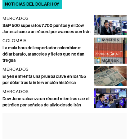
NOTICIAS DEL DÓLAR HOY
MERCADOS
S&P 500 supera los 7.700 puntos y el Dow
Jones alcanza un récord por avances con Irán
COLOMBIA
La mala hora del exportador colombiano:
dólar barato, aranceles y fletes que no dan
tregua
MERCADOS
El yen enfrenta una prueba clave en los 155
por dólar tras la intervención histórica
MERCADOS
Dow Jones alcanza un récord mientras cae el
petróleo por señales de alivio desde Irán