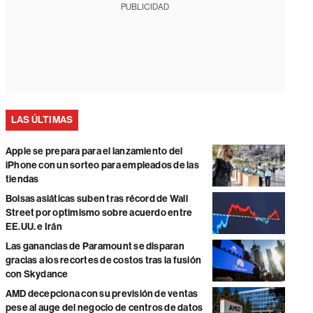
PUBLICIDAD
LAS ÚLTIMAS
Apple se prepara para el lanzamiento del
iPhone con un sorteo para empleados de las
tiendas
Bolsas asiáticas suben tras récord de Wall
Street por optimismo sobre acuerdo entre
EE.UU. e Irán
Las ganancias de Paramount se disparan
gracias a los recortes de costos tras la fusión
con Skydance
AMD decepciona con su previsión de ventas
pese al auge del negocio de centros de datos