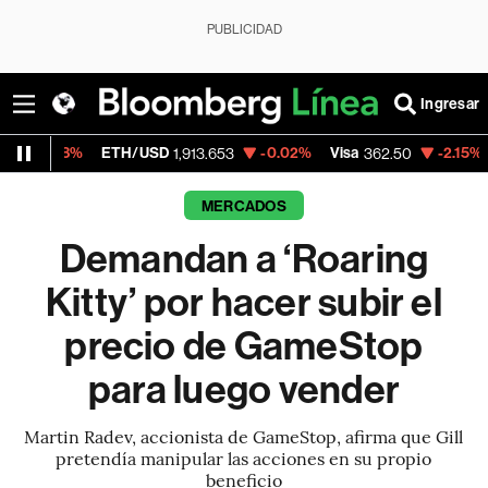
PUBLICIDAD
Ingresar
ETH/USD
-0.02%
Visa
-2.15%
MercadoLi
1,913.653
362.50
MERCADOS
Demandan a ‘Roaring
Kitty’ por hacer subir el
precio de GameStop
para luego vender
Martin Radev, accionista de GameStop, afirma que Gill
pretendía manipular las acciones en su propio
beneficio