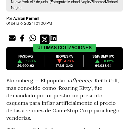
Nueva York, el 7 de junio.
(Fotógrafo: Michael Nagle/Bloomb/Michael
Nagle)
Por
Avalon Pernell
01 de julio, 2024 | 01:00 PM
ÚLTIMAS
COTIZACIONES
NASDAQ
IBOVESPA
S&P/BMV IPC
+1.30%
-1.73%
+0.82%
26,690.62
172,513.42
66,938.64
Bloomberg — El popular
influencer
Keith Gill,
más conocido como ‘Roaring Kitty’, fue
demandado por orquestar un presunto
esquema para inflar artificialmente el precio
de las acciones de GameStop Corp para luego
venderlas.