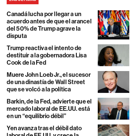
Canadá lucha por llegar a un
acuerdo antes de que el arancel
del 50% de Trump agrave la
disputa
Trump reactiva el intento de
destituir a la gobernadora Lisa
Cook de la Fed
Muere John Loeb Jr., el sucesor
de una dinastía de Wall Street
que se volcó a la política
Barkin, de la Fed, advierte que el
mercado laboral de EE.UU. está
en un “equilibrio débil”
Yen avanza tras el débil dato
laboral de EE.UU. y crece la