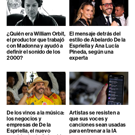
¿Quién era William Orbit,
El mensaje detrás del
el productor que trabajó
estilo de Abelardo De la
con Madonna y ayudó a
Espriella y Ana Lucía
definir el sonido de los
Pineda, según una
2000?
experta
De los vinos a la música:
Artistas se resisten a
los negocios y
que sus voces y
empresas de De la
canciones sean usadas
Espriella, el nuevo
para entrenar a la IA