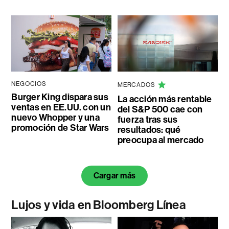
NEGOCIOS
MERCADOS
Burger King dispara sus
La acción más rentable
ventas en EE.UU. con un
del S&P 500 cae con
nuevo Whopper y una
fuerza tras sus
promoción de Star Wars
resultados: qué
preocupa al mercado
Cargar más
Lujos y vida en Bloomberg Línea