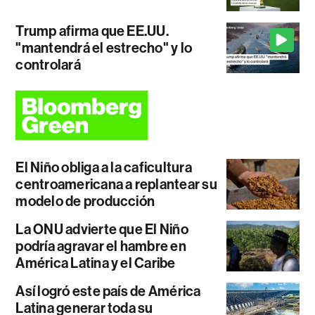
Trump afirma que EE.UU.
"mantendrá el estrecho" y lo
controlará
El Niño obliga a la caficultura
centroamericana a replantear su
modelo de producción
La ONU advierte que El Niño
podría agravar el hambre en
América Latina y el Caribe
Así logró este país de América
Latina generar toda su