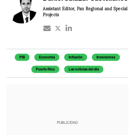
Assistant Editor, Pan Regional and Special
Projects
Temas de este artículo
PIB
Economía
Inflación
Inversiones
Puerto Rico
Las noticias del día
PUBLICIDAD