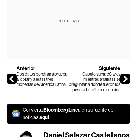
PUBLICIDAD
Anterior
Siguiente
Dos datos pondrán a prueba
Caputo suma dólares
al dólar y a estas tres
mientras analistas se
monedas de América Latina
preguntan a dónde fueron los
pesos de la última licitación
Convierta
Bloomberg Línea
en su fuente de
noticias
aquí
Daniel Salazar Castellanos