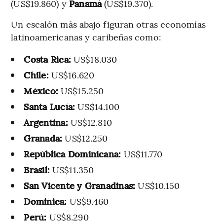
(US$19.860) y
Panamá
(US$19.370).
Un escalón más abajo figuran otras economías
latinoamericanas y caribeñas como:
Costa Rica:
US$18.030
Chile:
US$16.620
México:
US$15.250
Santa Lucía:
US$14.100
Argentina:
US$12.810
Granada:
US$12.250
República Dominicana:
US$11.770
Brasil:
US$11.350
San Vicente y Granadinas:
US$10.150
Dominica:
US$9.460
Perú:
US$8.290