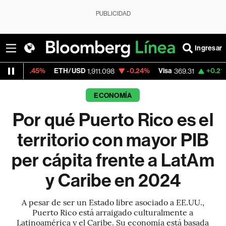
PUBLICIDAD
Ingresar
ETH/USD
-0.24%
Visa
+0.21%
MercadoLibre
1,911.098
369.31
ECONOMÍA
Por qué Puerto Rico es el
territorio con mayor PIB
per cápita frente a LatAm
y Caribe en 2024
A pesar de ser un Estado libre asociado a EE.UU.,
Puerto Rico está arraigado culturalmente a
Latinoamérica y el Caribe. Su economía está basada