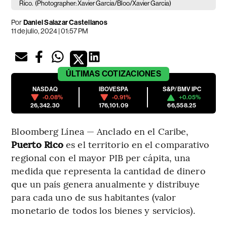
Rico.
(Photographer: Xavier Garcia/Bloo/Xavier Garcia)
Por
Daniel Salazar Castellanos
11 de julio, 2024 | 01:57 PM
ÚLTIMAS
COTIZACIONES
NASDAQ
IBOVESPA
S&P/BMV IPC
-0.08%
-0.91%
+0.05%
26,342.30
176,101.09
66,558.25
Bloomberg Línea — Anclado en el Caribe,
Puerto Rico
es el territorio en el comparativo
regional con el mayor PIB per cápita, una
medida que representa la cantidad de dinero
que un país genera anualmente y distribuye
para cada uno de sus habitantes (valor
monetario de todos los bienes y servicios).