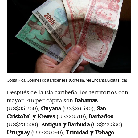
Costa Rica
Colones costarricenses
(Cortesía: Me Encanta Costa Rica)
Después de la isla caribeña, los territorios con
mayor PIB per cápita son
Bahamas
(US$35.260),
Guyana
(US$26.590),
San
Cristóbal y Nieves
(US$23.710),
Barbados
(US$23.600),
Antigua y Barbuda
(US$23.530),
Uruguay
(US$23.090),
Trinidad y Tobago