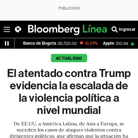
PUBLICIDAD
Ingresar
Banco de Bogota
-0.21%
Apple
+0.55%
US
38,720.00
310.94
ACTUALIDAD
El atentado contra Trump
evidencia la escalada de
la violencia política a
nivel mundial
De EE.UU. a América Latina, de Asia a Europa, se
suceden los casos de ataques violentos contra
dirigentes políticos, que afirman que la situación ha