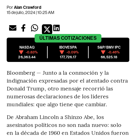
Por
Alan Crawford
15 de julio, 2024 | 10:25 AM
ÚLTIMAS
COTIZACIONES
NASDAQ
IBOVESPA
S&P/BMV IPC
-0.83%
-0.09%
-0.46%
26,363.44
177,726.17
66,525.18
Bloomberg — Junto a la conmoción y la
indignación expresadas por el atentado contra
Donald Trump, otro mensaje recorrió las
numerosas declaraciones de los líderes
mundiales: que algo tiene que cambiar.
De Abraham Lincoln a Shinzo Abe, los
asesinatos políticos no son nada nuevo: solo
en la década de 1960 en Estados Unidos fueron