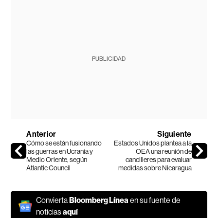
PUBLICIDAD
Anterior
Siguiente
Cómo se están fusionando
Estados Unidos plantea a la
las guerras en Ucrania y
OEA una reunión de
Medio Oriente, según
cancilleres para evaluar
Atlantic Council
medidas sobre Nicaragua
Convierta
Bloomberg Línea
en su fuente de
noticias
aquí