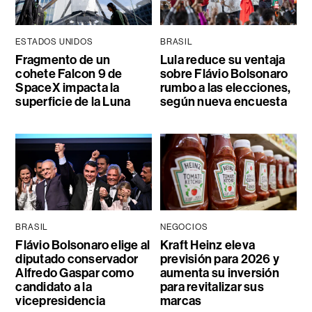
ESTADOS UNIDOS
BRASIL
Fragmento de un
Lula reduce su ventaja
cohete Falcon 9 de
sobre Flávio Bolsonaro
SpaceX impacta la
rumbo a las elecciones,
superficie de la Luna
según nueva encuesta
BRASIL
NEGOCIOS
Flávio Bolsonaro elige al
Kraft Heinz eleva
diputado conservador
previsión para 2026 y
Alfredo Gaspar como
aumenta su inversión
candidato a la
para revitalizar sus
vicepresidencia
marcas