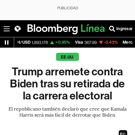
PUBLICIDAD
Ingresar
/USD
+0.95%
Visa
-0.43%
MercadoLibre
1,893.178
367.99
1,
EE.UU.
Trump arremete contra
Biden tras su retirada de
la carrera electoral
El republicano también declaró que cree que Kamala
Harris será más fácil de derrotar que Biden
20