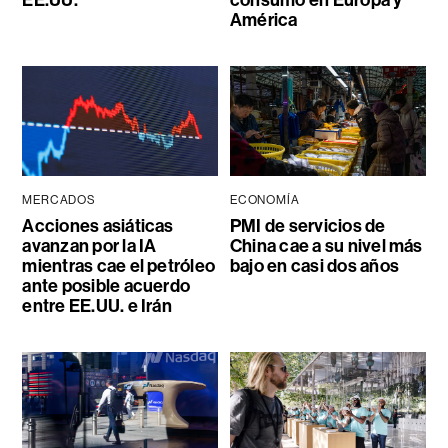
EE.UU.
consumo en Europa y
América
MERCADOS
ECONOMÍA
Acciones asiáticas
PMI de servicios de
avanzan por la IA
China cae a su nivel más
mientras cae el petróleo
bajo en casi dos años
ante posible acuerdo
entre EE.UU. e Irán