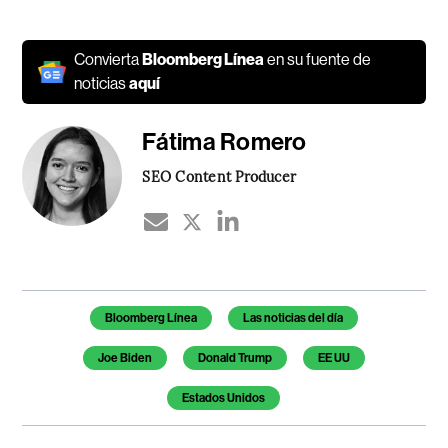
Convierta
Bloomberg Línea
en su fuente de
noticias
aquí
Fátima Romero
SEO Content Producer
Temas de este artículo
Bloomberg Línea
Las noticias del día
Joe Biden
Donald Trump
EE UU
Estados Unidos