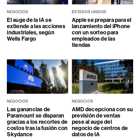
NEGOCIOS
ESTADOS UNIDOS
El auge de la IA se
Apple se prepara para el
extiende a las acciones
lanzamiento del iPhone
industriales, según
con un sorteo para
Wells Fargo
empleados de las
tiendas
NEGOCIOS
NEGOCIOS
Las ganancias de
AMD decepciona con su
Paramount se disparan
previsión de ventas
gracias a los recortes de
pese al auge del
costos tras la fusión con
negocio de centros de
Skydance
datos de IA