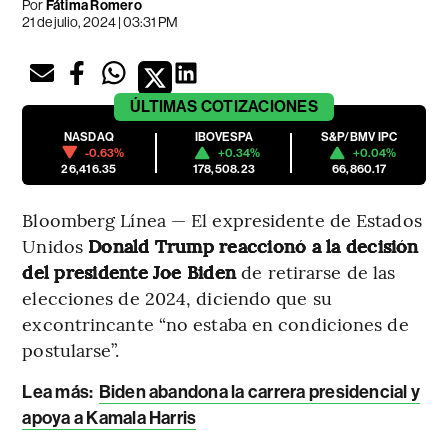
Por
Fátima Romero
21 de julio, 2024 | 03:31 PM
ÚLTIMAS
COTIZACIONES
NASDAQ
IBOVESPA
S&P/BMV IPC
-0.63%
+0.34%
+0.04%
26,416.35
178,508.23
66,860.17
Bloomberg Línea — El expresidente de Estados
Unidos
Donald Trump reaccionó a la decisión
del presidente Joe Biden
de retirarse de las
elecciones de 2024, diciendo que su
excontrincante “no estaba en condiciones de
postularse”.
Lea más:
Biden abandona la carrera presidencial y
apoya a Kamala Harris