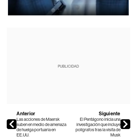
PUBLICIDAD
Anterior
Siguiente
Las acciones de Maersk
El Pentágono inicia una
suben en medio de amenaza
investigación que incluye
de huelga portuaria en
polígrafos tras la visita de
EE.UU.
Musk