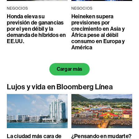
NEGOCIOS
NEGOCIOS
Honda eleva su
Heineken supera
previsión de ganancias
previsiones por
por el yen débil y la
crecimiento en Asia y
demanda de híbridos en
África pese al débil
EE.UU.
consumo en Europa y
América
Cargar más
Lujos y vida en Bloomberg Línea
La ciudad más cara de
¿Pensando en mudarte?