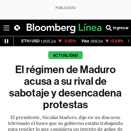
PUBLICIDAD
Ingresar
H/USD
-0.55%
Visa
-0.28%
MercadoLibre
1,905.24
368.54
1
ACTUALIDAD
El régimen de Maduro
acusa a su rival de
sabotaje y desencadena
protestas
El presidente, Nicolás Maduro, dijo en un discurso
televisado el lunes que su gobierno estaba trabajando
para repeler lo que considera un intento de golpe de