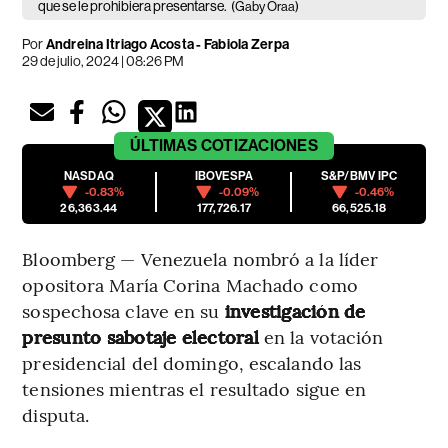
que se le prohibiera presentarse.
(Gaby Oraa)
Por
Andreina Itriago Acosta - Fabiola Zerpa
29 de julio, 2024 | 08:26 PM
ÚLTIMAS
COTIZACIONES
NASDAQ
IBOVESPA
S&P/BMV IPC
-0.83%
-0.09%
-0.46%
26,363.44
177,726.17
66,525.18
Bloomberg — Venezuela nombró a la líder
opositora María Corina Machado como
sospechosa clave en su
investigación de
presunto sabotaje electoral
en la votación
presidencial del domingo, escalando las
tensiones mientras el resultado sigue en
disputa.