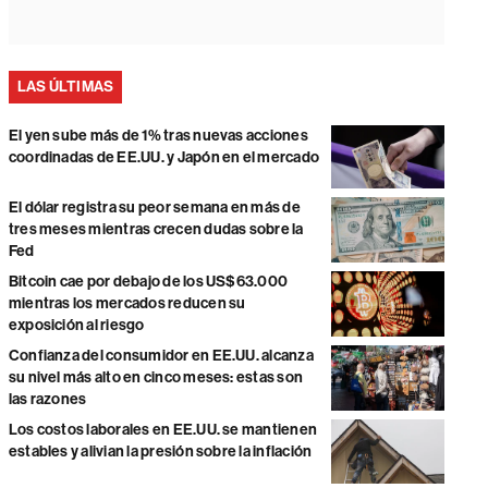
LAS ÚLTIMAS
El yen sube más de 1% tras nuevas acciones
coordinadas de EE.UU. y Japón en el mercado
El dólar registra su peor semana en más de
tres meses mientras crecen dudas sobre la
Fed
Bitcoin cae por debajo de los US$63.000
mientras los mercados reducen su
exposición al riesgo
Confianza del consumidor en EE.UU. alcanza
su nivel más alto en cinco meses: estas son
las razones
Los costos laborales en EE.UU. se mantienen
estables y alivian la presión sobre la inflación