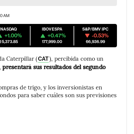
:00 AM
NASDAQ
IBOVESPA
S&P/BMV IPC
+1.00%
+0.47%
-0.53%
25,373.85
177,999.00
66,936.99
 Caterpillar (
), percibida como un
CAT
,
presentará sus resultados del segundo
mpras de trigo, y los inversionistas en
 fondos para saber cuáles son sus previsiones