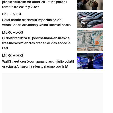
precio del dólar en América Latina para el
remate de 2026 y 2027
COLOMBIA
Dólar barato dispara la importación de
vehículos a Colombia y China lidera el podio
MERCADOS
El dólar registra su peor semana en más de
tres meses mientras crecen dudas sobre la
Fed
MERCADOS
Wall Street cerró con ganancias un julio volátil
gracias a Amazon y el entusiasmo por la IA