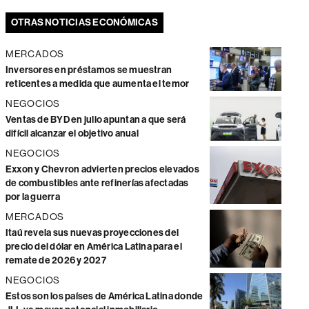
OTRAS NOTICIAS ECONÓMICAS
MERCADOS
Inversores en préstamos se muestran
reticentes a medida que aumenta el temor
NEGOCIOS
Ventas de BYD en julio apuntan a que será
difícil alcanzar el objetivo anual
NEGOCIOS
Exxon y Chevron advierten precios elevados
de combustibles ante refinerías afectadas
por la guerra
MERCADOS
Itaú revela sus nuevas proyecciones del
precio del dólar en América Latina para el
remate de 2026 y 2027
NEGOCIOS
Estos son los países de América Latina donde