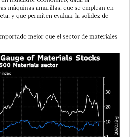
as máquinas amarillas, que se emplean en
ta, y que permiten evaluar la solidez de
comportado mejor que el sector de materiales