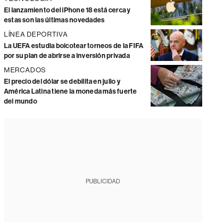
El lanzamiento del iPhone 18 está cerca y
estas son las últimas novedades
LÍNEA DEPORTIVA
La UEFA estudia boicotear torneos de la FIFA
por su plan de abrirse a inversión privada
MERCADOS
El precio del dólar se debilita en julio y
América Latina tiene la moneda más fuerte
del mundo
PUBLICIDAD