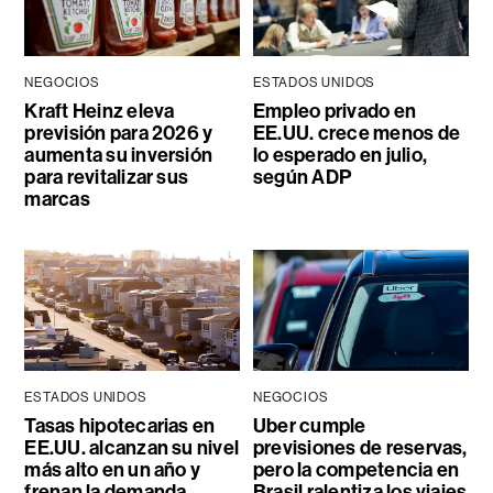
NEGOCIOS
ESTADOS UNIDOS
Kraft Heinz eleva
Empleo privado en
previsión para 2026 y
EE.UU. crece menos de
aumenta su inversión
lo esperado en julio,
para revitalizar sus
según ADP
marcas
ESTADOS UNIDOS
NEGOCIOS
Tasas hipotecarias en
Uber cumple
EE.UU. alcanzan su nivel
previsiones de reservas,
más alto en un año y
pero la competencia en
frenan la demanda
Brasil ralentiza los viajes