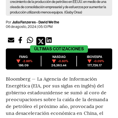
crecimiento de la producción de petróleo en EE.UU. en medio de una
oleada de consolidación empresarial y de esfuerzos por aumentar la
producción utilizando menos equipos.
(Gaby Oraa)
Por
Julia Fanzeres - David Wethe
06 de agosto, 2024 | 05:13 PM
ÚLTIMAS
COTIZACIONES
FANG
NASDAQ
IBOVESPA
-2.88%
-0.83%
-0.09%
186.09
26,363.44
177,726.17
Bloomberg — La Agencia de Información
Energética (EIA, por sus siglas en inglés) del
gobierno estadounidense se sumó al coro de
preocupaciones sobre la caída de la demanda
de petróleo el próximo año, provocada por
una desaceleración económica en China, el