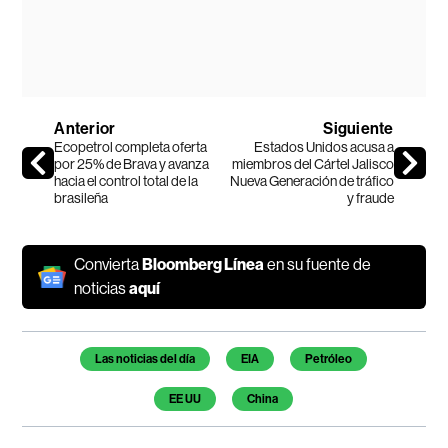
Anterior
Siguiente
Ecopetrol completa oferta
Estados Unidos acusa a
por 25% de Brava y avanza
miembros del Cártel Jalisco
hacia el control total de la
Nueva Generación de tráfico
brasileña
y fraude
Convierta
Bloomberg Línea
en su fuente de
noticias
aquí
Temas de este artículo
Las noticias del día
EIA
Petróleo
EE UU
China