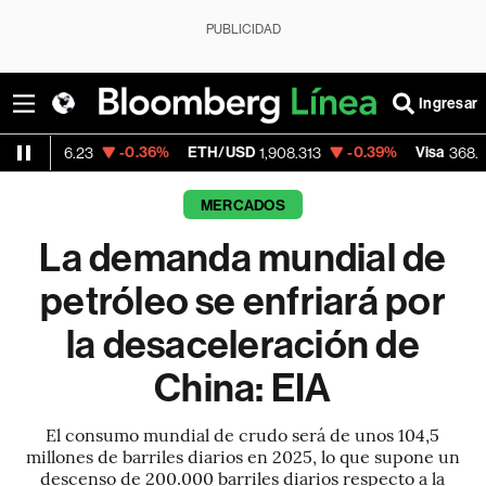
PUBLICIDAD
Ingresar
-0.36%
ETH/USD
-0.39%
Visa
-0.28%
3
1,908.313
368.54
MERCADOS
La demanda mundial de
petróleo se enfriará por
la desaceleración de
China: EIA
El consumo mundial de crudo será de unos 104,5
millones de barriles diarios en 2025, lo que supone un
descenso de 200.000 barriles diarios respecto a la