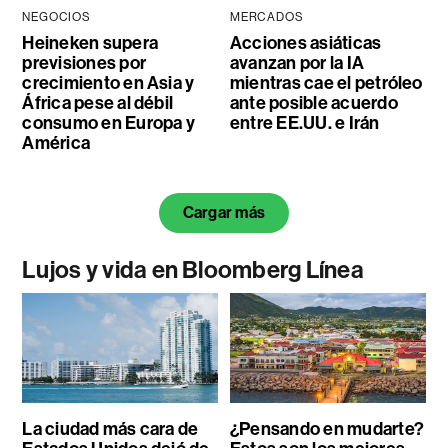
NEGOCIOS
MERCADOS
Heineken supera
Acciones asiáticas
previsiones por
avanzan por la IA
crecimiento en Asia y
mientras cae el petróleo
África pese al débil
ante posible acuerdo
consumo en Europa y
entre EE.UU. e Irán
América
Cargar más
Lujos y vida en Bloomberg Línea
La ciudad más cara de
¿Pensando en mudarte?