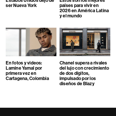
Estados Unidos dejó de
Estos son los mejores
ser Nueva York
países para vivir en
2026 en América Latina
y el mundo
En fotos y videos:
Chanel supera a rivales
Lamine Yamal por
del lujo con crecimiento
primera vez en
de dos dígitos,
Cartagena, Colombia
impulsado por los
diseños de Blazy