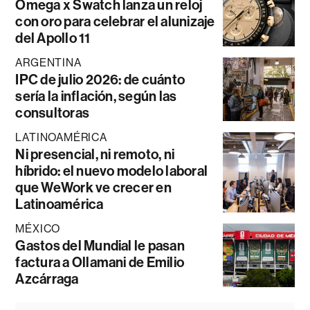
Omega x Swatch lanza un reloj
con oro para celebrar el alunizaje
del Apollo 11
ARGENTINA
IPC de julio 2026: de cuánto
sería la inflación, según las
consultoras
LATINOAMÉRICA
Ni presencial, ni remoto, ni
híbrido: el nuevo modelo laboral
que WeWork ve crecer en
Latinoamérica
MÉXICO
Gastos del Mundial le pasan
factura a Ollamani de Emilio
Azcárraga