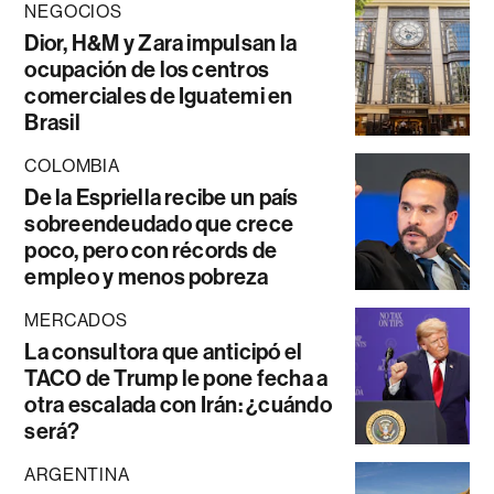
NEGOCIOS
Dior, H&M y Zara impulsan la
ocupación de los centros
comerciales de Iguatemi en
Brasil
COLOMBIA
De la Espriella recibe un país
sobreendeudado que crece
poco, pero con récords de
empleo y menos pobreza
MERCADOS
La consultora que anticipó el
TACO de Trump le pone fecha a
otra escalada con Irán: ¿cuándo
será?
ARGENTINA