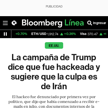
PUBLICIDAD
Ingresar
0.70%
ETH/USD
+0.36%
Visa
+0.52%
Merc
1,912.74
370.47
EE.UU.
La campaña de Trump
dice que fue hackeada y
sugiere que la culpa es
de Irán
El hackeo fue denunciado por primera vez por
político, que dijo que había comenzado a recibir e-
mails en julio, con documentos internos de la