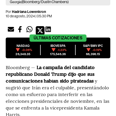
(Bloomberg/Dustin Chambers)
Georgia
Por
Hadriana Lowenkron
10 de agosto, 2024 | 05:30 PM
ÚLTIMAS
COTIZACIONES
NASDAQ
IBOVESPA
S&P/BMV IPC
-0.06%
-1.23%
-0.19%
26,348.35
175,546.36
66,396.15
Bloomberg —
La campaña del candidato
republicano Donald Trump dijo que sus
comunicaciones habían sido pirateadas
y
sugirió que Irán era el culpable, presentándolo
como un esfuerzo para interferir en las
elecciones presidenciales de noviembre, en las
que se enfrenta a la vicepresidenta Kamala
Harris.