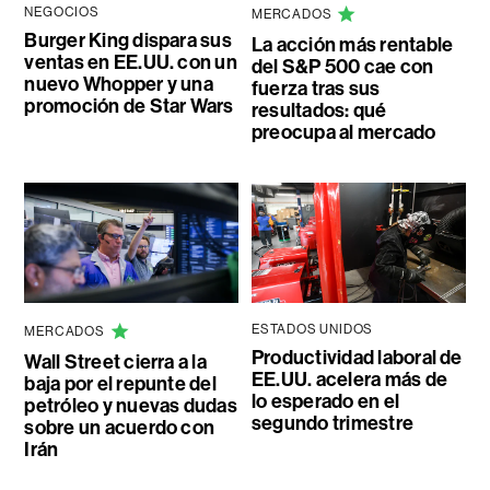
NEGOCIOS
MERCADOS
Burger King dispara sus
La acción más rentable
ventas en EE.UU. con un
del S&P 500 cae con
nuevo Whopper y una
fuerza tras sus
promoción de Star Wars
resultados: qué
preocupa al mercado
ESTADOS UNIDOS
MERCADOS
Productividad laboral de
Wall Street cierra a la
EE.UU. acelera más de
baja por el repunte del
lo esperado en el
petróleo y nuevas dudas
segundo trimestre
sobre un acuerdo con
Irán