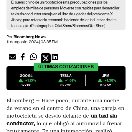
El sueño chino de un robotaxi desata preocupaciones por los
empleos de miles de personas
Moverse con rapidez para desarrollar
taxis sin conductor encaja en el libro de jugadas del presidente Xi
Jinping para reforzar la economía haciendo de las industrias de alta
tecnología.
(Photographer: Qilai Shen/Bloombe/Qilai Shen)
Por
Bloomberg News
11 de agosto, 2024 | 03:35 PM
ÚLTIMAS
COTIZACIONES
GOOGL
TESLA
JPM
+1.15%
+1.61%
+1.38%
377.80
327.26
357.52
Bloomberg — Hace poco, durante una noche
de verano en el centro de China, una pareja en
motocicleta se desvió delante de
un taxi sin
conductor,
lo que obligó al automóvil a frenar
bruscamente. En una intersección, realizó