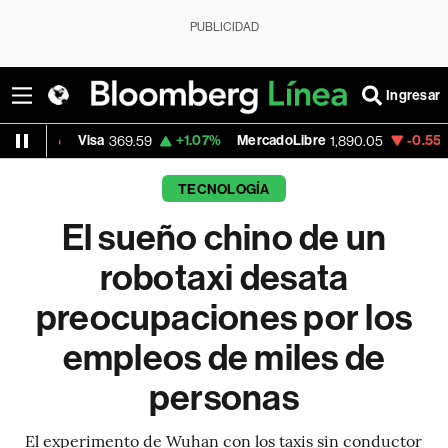
PUBLICIDAD
Ingresar
+1.07%
MercadoLibre
-0.55%
Banco de Bog
369.59
1,890.05
TECNOLOGÍA
El sueño chino de un
robotaxi desata
preocupaciones por los
empleos de miles de
personas
El experimento de Wuhan con los taxis sin conductor