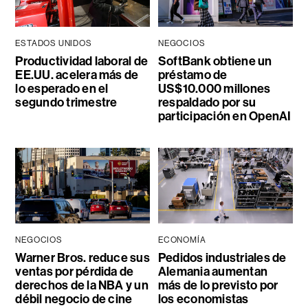
ESTADOS UNIDOS
NEGOCIOS
Productividad laboral de
SoftBank obtiene un
EE.UU. acelera más de
préstamo de
lo esperado en el
US$10.000 millones
segundo trimestre
respaldado por su
participación en OpenAI
NEGOCIOS
ECONOMÍA
Warner Bros. reduce sus
Pedidos industriales de
ventas por pérdida de
Alemania aumentan
derechos de la NBA y un
más de lo previsto por
débil negocio de cine
los economistas