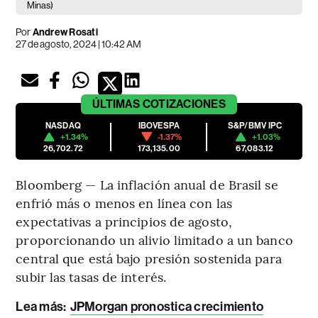
Minas)
Por
Andrew Rosati
27 de agosto, 2024 | 10:42 AM
ÚLTIMAS
COTIZACIONES
NASDAQ
IBOVESPA
S&P/BMV IPC
+1.34%
-1.37%
+1.03%
26,702.72
173,135.00
67,083.12
Bloomberg — La inflación anual de Brasil se
enfrió más o menos en línea con las
expectativas a principios de agosto,
proporcionando un alivio limitado a un banco
central que está bajo presión sostenida para
subir las tasas de interés.
Lea más:
JPMorgan pronostica crecimiento