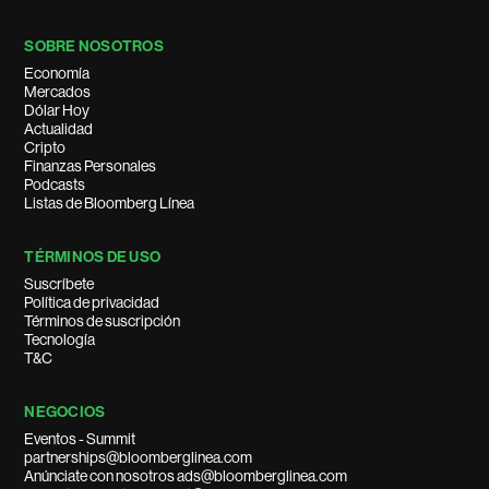
SOBRE NOSOTROS
Economía
Mercados
Dólar Hoy
Actualidad
Cripto
Finanzas Personales
Podcasts
Listas de Bloomberg Línea
TÉRMINOS DE USO
Suscríbete
Política de privacidad
Términos de suscripción
Tecnología
T&C
NEGOCIOS
Eventos - Summit
partnerships@bloomberglinea.com
Anúnciate con nosotros ads@bloomberglinea.com