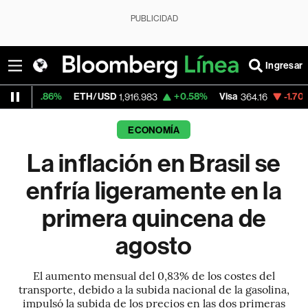
PUBLICIDAD
Ingresar
%
ETH/USD
+0.58%
Visa
-1.70%
MercadoL
1,916.983
364.16
ECONOMÍA
La inflación en Brasil se
enfría ligeramente en la
primera quincena de
agosto
El aumento mensual del 0,83% de los costes del
transporte, debido a la subida nacional de la gasolina,
impulsó la subida de los precios en las dos primeras