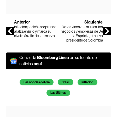
Anterior
Siguiente
Inflación porteña sorprende
De los vinos a la música: los
al alza en julio y marca su
negocios y empresas de De
nivel más alto desde marzo
la Espriella, el nuevo
presidente de Colombia
Convierta
Bloomberg Línea
en su fuente de
noticias
aquí
Temas de este artículo
Las noticias del día
Brasil
Inflación
Las Últimas