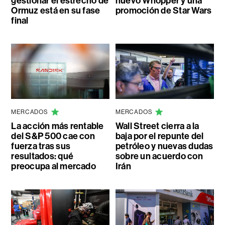
gestionar el estrecho de
nuevo Whopper y una
Ormuz está en su fase
promoción de Star Wars
final
MERCADOS
MERCADOS
La acción más rentable
Wall Street cierra a la
del S&P 500 cae con
baja por el repunte del
fuerza tras sus
petróleo y nuevas dudas
resultados: qué
sobre un acuerdo con
preocupa al mercado
Irán