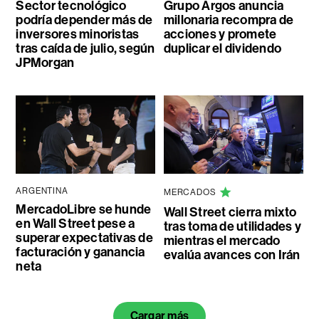
Sector tecnológico
Grupo Argos anuncia
podría depender más de
millonaria recompra de
inversores minoristas
acciones y promete
tras caída de julio, según
duplicar el dividendo
JPMorgan
ARGENTINA
MERCADOS
MercadoLibre se hunde
Wall Street cierra mixto
en Wall Street pese a
tras toma de utilidades y
superar expectativas de
mientras el mercado
facturación y ganancia
evalúa avances con Irán
neta
Cargar más