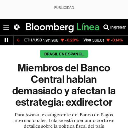
PUBLICIDAD
Ingresar
ETH/USD
-0.20%
Visa
-0.14%
MercadoLibr
1,911.968
368.01
BRASIL EN ESPAÑOL
Miembros del Banco
Central hablan
demasiado y afectan la
estrategia: exdirector
Para Awazu, exsubgerente del Banco de Pagos
Internacionales, Lula se está quedando corto en
detalles sobre la política fiscal del país