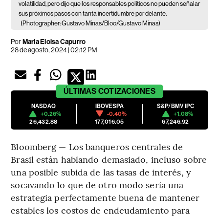
volatilidad, pero dijo que los responsables políticos no pueden señalar
sus próximos pasos con tanta incertidumbre por delante.
(Photographer: Gustavo Minas/Bloo/Gustavo Minas)
Por
Maria Eloisa Capurro
28 de agosto, 2024 | 02:12 PM
ÚLTIMAS
COTIZACIONES
NASDAQ
IBOVESPA
S&P/BMV IPC
+0.26%
-0.40%
+1.08%
26,432.88
177,016.05
67,246.92
Bloomberg — Los banqueros centrales de
Brasil están hablando demasiado, incluso sobre
una posible subida de las tasas de interés, y
socavando lo que de otro modo sería una
estrategia perfectamente buena de mantener
estables los costos de endeudamiento para