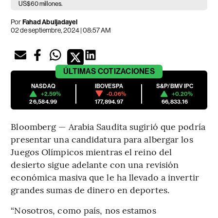
US$60 millones.
Por
Fahad Abuljadayel
02 de septiembre, 2024 | 08:57 AM
ÚLTIMAS
COTIZACIONES
NASDAQ
IBOVESPA
S&P/BMV IPC
+2.59%
-0.06%
+0.20%
26,584.99
177,894.97
66,833.16
Bloomberg — Arabia Saudita sugirió que podría
presentar una candidatura para albergar los
Juegos Olímpicos mientras el reino del
desierto sigue adelante con una revisión
económica masiva que le ha llevado a invertir
grandes sumas de dinero en deportes.
“Nosotros, como país, nos estamos