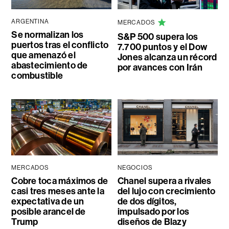
ARGENTINA
MERCADOS
Se normalizan los
S&P 500 supera los
puertos tras el conflicto
7.700 puntos y el Dow
que amenazó el
Jones alcanza un récord
abastecimiento de
por avances con Irán
combustible
MERCADOS
NEGOCIOS
Cobre toca máximos de
Chanel supera a rivales
casi tres meses ante la
del lujo con crecimiento
expectativa de un
de dos dígitos,
posible arancel de
impulsado por los
Trump
diseños de Blazy