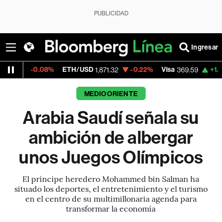
PUBLICIDAD
Ingresar
.08%
ETH/USD
-0.22%
Visa
+1.07%
Merca
1,871.32
369.59
MEDIO ORIENTE
Arabia Saudí señala su
ambición de albergar
unos Juegos Olímpicos
El príncipe heredero Mohammed bin Salman ha
situado los deportes, el entretenimiento y el turismo
en el centro de su multimillonaria agenda para
transformar la economía