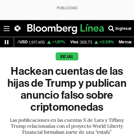
PUBLICIDAD
Ingresar
SD
+1.87%
Visa
+0.58%
MercadoLibre
1,917.465
368.73
1,863.
EE.UU.
Hackean cuentas de las
hijas de Trump y publican
anuncio falso sobre
criptomonedas
Las publicaciones en las cuentas X de Lara y Tiffany
Trump relacionadas con el proyecto World Liberty
Financial formaban parte de una “estafa”