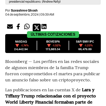
presidencial republicano.
(Andrew Kelly)
Por
Suvashree Ghosh
04 de septiembre, 2024 | 09:39 AM
ÚLTIMAS
COTIZACIONES
NASDAQ
IBOVESPA
S&P/BMV IPC
-1.74%
-1.52%
-1.23%
24,442.94
173,885.34
66,479.89
Bloomberg — Los perfiles en las redes sociales
de algunos miembros de la familia Trump
fueron comprometidos el martes para publicar
un anuncio falso sobre un criptoproyecto.
Las publicaciones en las cuentas X de
Lara y
Tiffany Trump relacionadas con el proyecto
World Liberty Financial formaban parte de