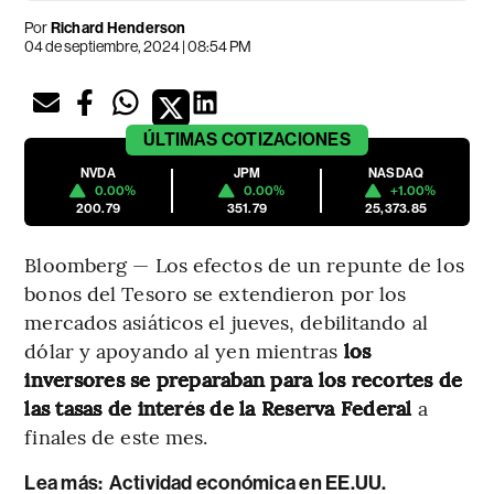
Por
Richard Henderson
04 de septiembre, 2024 | 08:54 PM
ÚLTIMAS
COTIZACIONES
NVDA
JPM
NASDAQ
0.00%
0.00%
+1.00%
200.79
351.79
25,373.85
Bloomberg — Los efectos de un repunte de los
bonos del Tesoro se extendieron por los
mercados asiáticos el jueves, debilitando al
dólar y apoyando al yen mientras
los
inversores se preparaban para los recortes de
las tasas de interés de la Reserva Federal
a
finales de este mes.
Lea más:
Actividad económica en EE.UU.