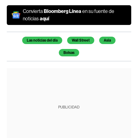
Convierta
Bloomberg Línea
en su fuente de
noticias
aquí
Temas de este artículo
Las noticias del día
Wall Street
Asia
Bolsas
PUBLICIDAD