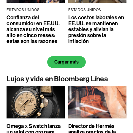
ESTADOS UNIDOS
ESTADOS UNIDOS
Confianza del
Los costos laborales en
consumidor en EE.UU.
EE.UU. se mantienen
alcanza su nivel más
estables y alivian la
alto en cinco meses:
presión sobre la
estas son las razones
inflación
Cargar más
Lujos y vida en Bloomberg Línea
Omega x Swatch lanza
Director de Hermès
un reloj con oro para
analiza precios de la