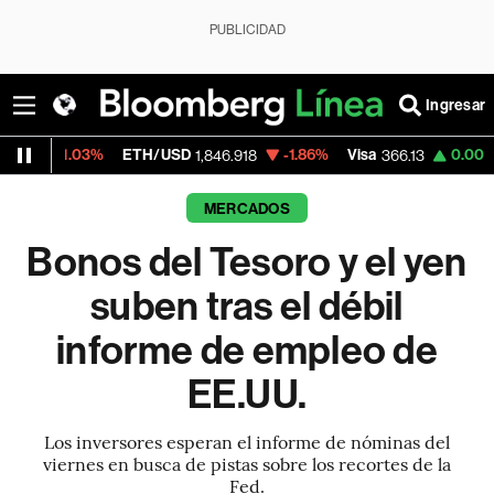
PUBLICIDAD
Ingresar
%
ETH/USD
-1.86%
Visa
0.00%
MercadoLi
1,846.918
366.13
MERCADOS
Bonos del Tesoro y el yen
suben tras el débil
informe de empleo de
EE.UU.
Los inversores esperan el informe de nóminas del
viernes en busca de pistas sobre los recortes de la
Fed.