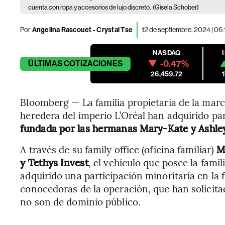
cuenta con ropa y accesorios de lujo discreto.
(Gisela Schober)
Por
Angelina Rascouet - Crystal Tse
12 de septiembre, 2024 | 06
NASDAQ
-0.47%
ÚLTIMAS
COTIZACIONES
26,459.72
Bloomberg — La familia propietaria de la marca
heredera del imperio L’Oréal han adquirido p
fundada por las hermanas Mary-Kate y Ashle
A través de su family office (oficina familiar)
M
y Tethys Invest
, el vehículo que posee la famil
adquirido una participación minoritaria en la
conocedoras de la operación, que han solicit
no son de dominio público.