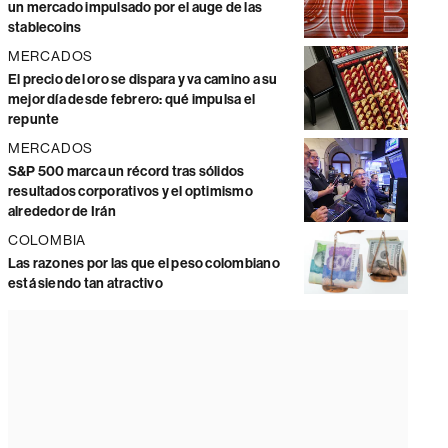
un mercado impulsado por el auge de las
stablecoins
MERCADOS
El precio del oro se dispara y va camino a su
mejor día desde febrero: qué impulsa el
repunte
MERCADOS
S&P 500 marca un récord tras sólidos
resultados corporativos y el optimismo
alrededor de Irán
COLOMBIA
Las razones por las que el peso colombiano
está siendo tan atractivo