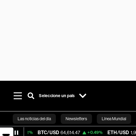
Seleccione un país
Las noticias del día
Newsletters
Línea Mundial
BTC/USD
64,614.47
ETH/USD
1,913.195
02%
+0.49%
+2
Bloomberg 