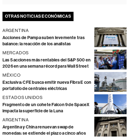
OTRAS NOTICIAS ECONÓMICAS
ARGENTINA
Acciones de Pampa suben levemente tras
balance: la reacción de los analistas
MERCADOS
Las 5 acciones más rentables del S&P 500 en
2026 en una semana récord para Wall Street
MÉXICO
Exclusiva: CFE busca emitir nueva Fibra E con
portafolio de centrales eléctricas
ESTADOS UNIDOS
Fragmento de un cohete Falcon 9 de SpaceX
impacta la superficie de la Luna
ARGENTINA
Argentina y China renuevan swap de
monedas: se extiende el plazo a cinco años