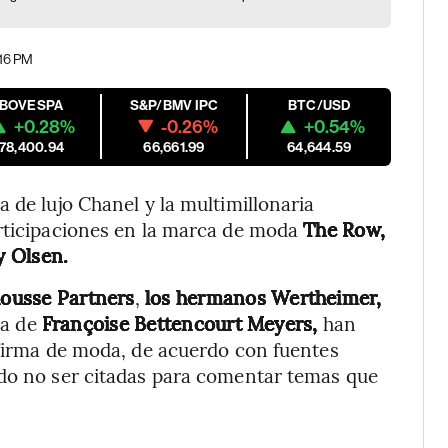
:16 PM
IBOVESPA
S&P/BMV IPC
BTC/USD
+0.28%
-0.26%
+0.54%
178,400.94
66,661.99
64,644.59
 de lujo Chanel y la multimillonaria
articipaciones en la marca de moda
The Row,
y Olsen.
ousse Partners
,
los hermanos Wertheimer,
ia de
Françoise Bettencourt Meyers,
han
 firma de moda, de acuerdo con fuentes
ado no ser citadas para comentar temas que