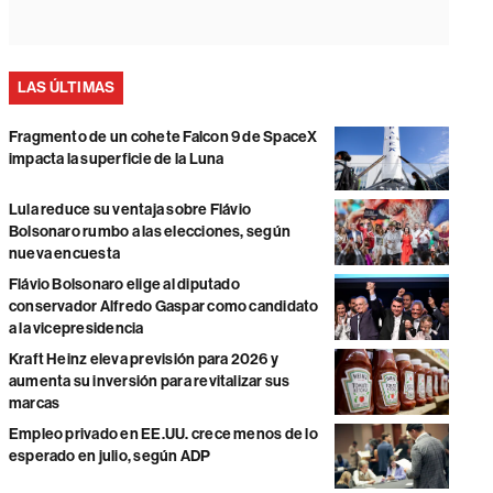
LAS ÚLTIMAS
Fragmento de un cohete Falcon 9 de SpaceX
impacta la superficie de la Luna
Lula reduce su ventaja sobre Flávio
Bolsonaro rumbo a las elecciones, según
nueva encuesta
Flávio Bolsonaro elige al diputado
conservador Alfredo Gaspar como candidato
a la vicepresidencia
Kraft Heinz eleva previsión para 2026 y
aumenta su inversión para revitalizar sus
marcas
Empleo privado en EE.UU. crece menos de lo
esperado en julio, según ADP