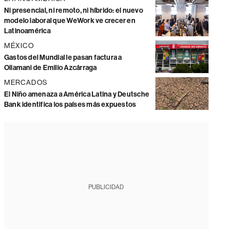
Ni presencial, ni remoto, ni híbrido: el nuevo
modelo laboral que WeWork ve crecer en
Latinoamérica
MÉXICO
Gastos del Mundial le pasan factura a
Ollamani de Emilio Azcárraga
MERCADOS
El Niño amenaza a América Latina y Deutsche
Bank identifica los países más expuestos
PUBLICIDAD