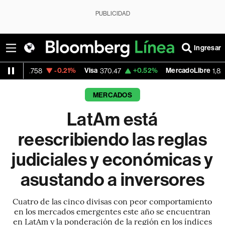
PUBLICIDAD
Ingresar
-0.21%
Visa
+0.52%
MercadoLibre
-5.23
370.47
1,824.26
MERCADOS
LatAm está
reescribiendo las reglas
judiciales y económicas y
asustando a inversores
Cuatro de las cinco divisas con peor comportamiento
en los mercados emergentes este año se encuentran
en LatAm y la ponderación de la región en los índices