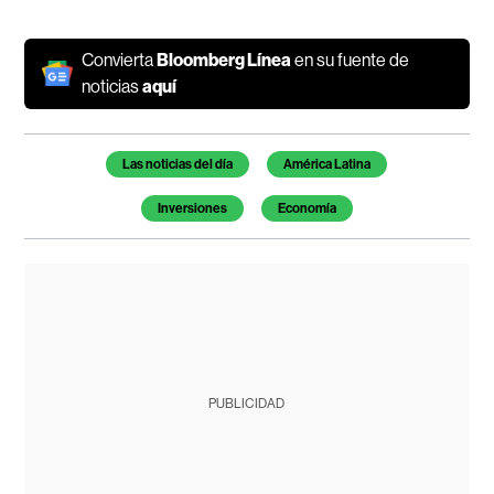
Convierta
Bloomberg Línea
en su fuente de
noticias
aquí
Temas de este artículo
Las noticias del día
América Latina
Inversiones
Economía
PUBLICIDAD