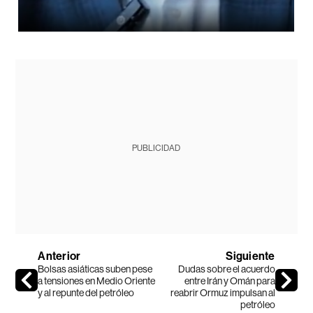
PUBLICIDAD
Anterior
Siguiente
Bolsas asiáticas suben pese
Dudas sobre el acuerdo
a tensiones en Medio Oriente
entre Irán y Omán para
y al repunte del petróleo
reabrir Ormuz impulsan al
petróleo