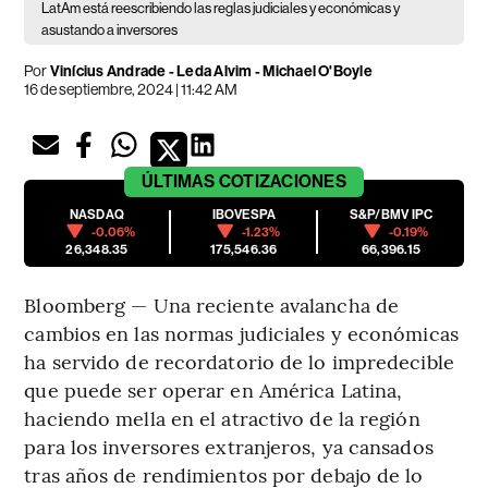
LatAm está reescribiendo las reglas judiciales y económicas y
asustando a inversores
Por
Vinícius Andrade - Leda Alvim - Michael O'Boyle
16 de septiembre, 2024 | 11:42 AM
ÚLTIMAS
COTIZACIONES
NASDAQ
IBOVESPA
S&P/BMV IPC
-0.06%
-1.23%
-0.19%
26,348.35
175,546.36
66,396.15
Bloomberg — Una reciente avalancha de
cambios en las normas judiciales y económicas
ha servido de recordatorio de lo impredecible
que puede ser operar en América Latina,
haciendo mella en el atractivo de la región
para los inversores extranjeros, ya cansados
tras años de rendimientos por debajo de lo