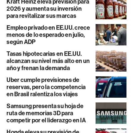
Kraft Heinz eleva previsión para
2026 y aumenta su inversión
para revitalizar sus marcas
Empleo privado en EE.UU. crece
menos de lo esperado en julio,
según ADP
Tasas hipotecarias en EE.UU.
alcanzan su nivel más alto en un
año y frenan la demanda
Uber cumple previsiones de
reservas, pero la competencia
en Brasil ralentiza los viajes
Samsung presenta su hoja de
ruta de memorias 3D para
competir por el liderazgo en IA
Honda eleva su previsión de