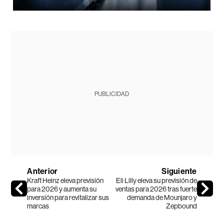
PUBLICIDAD
Anterior
Siguiente
Kraft Heinz eleva previsión
Eli Lilly eleva su previsión de
para 2026 y aumenta su
ventas para 2026 tras fuerte
inversión para revitalizar sus
demanda de Mounjaro y
marcas
Zepbound