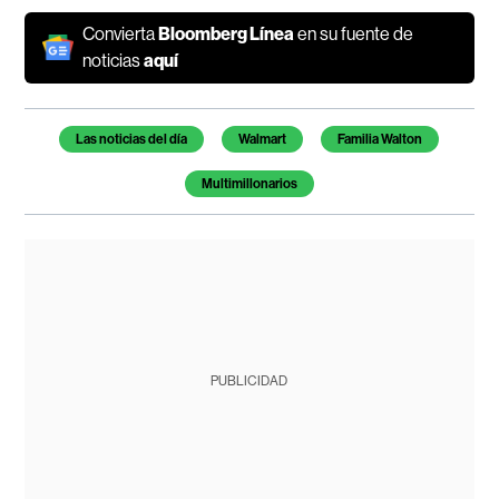
Convierta
Bloomberg Línea
en su fuente de
noticias
aquí
Temas de este artículo
Las noticias del día
Walmart
Familia Walton
Multimillonarios
PUBLICIDAD