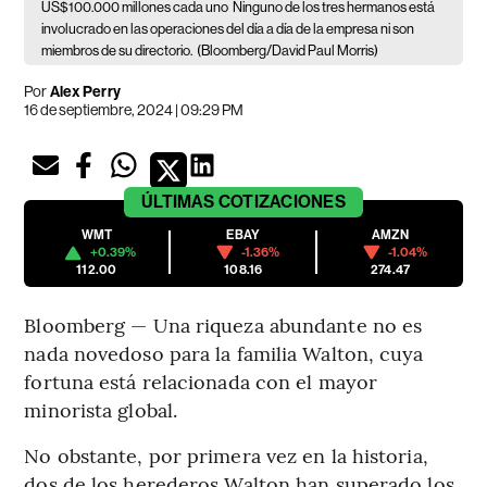
US$100.000 millones cada uno
Ninguno de los tres hermanos está
involucrado en las operaciones del día a día de la empresa ni son
miembros de su directorio.
(Bloomberg/David Paul Morris)
Por
Alex Perry
16 de septiembre, 2024 | 09:29 PM
ÚLTIMAS
COTIZACIONES
WMT
EBAY
AMZN
+0.39%
-1.36%
-1.04%
112.00
108.16
274.47
Bloomberg — Una riqueza abundante no es
nada novedoso para la familia Walton, cuya
fortuna está relacionada con el mayor
minorista global.
No obstante, por primera vez en la historia,
dos de los herederos Walton han superado los