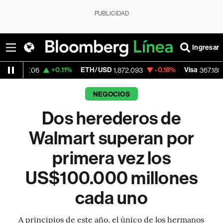
PUBLICIDAD
Ingresar
+0.11%
ETH/USD
-0.18%
Visa
-0.65%
M
1,872.093
367.185
NEGOCIOS
Dos herederos de
Walmart superan por
primera vez los
US$100.000 millones
cada uno
A principios de este año, el único de los hermanos