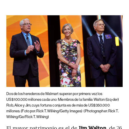
Dos de los herederos de Walmart superan por primera vez los
US$100.000 millones cada uno
Miembros de la familia Walton (Izq-der)
Rob, Alice y Jim, cuya fortuna conjunta es de más de US$350.000
millones. (Foto por: Rick T. Wilking/Getty Images)
(Photographer: Rick T.
Wilking/Ge/Rick T. Wilking)
El mayor patrimonio es el de
Jim Walton
, de 76